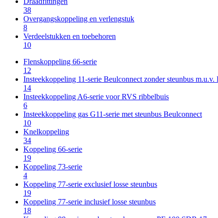
Draadfittingen
38
Overgangskoppeling en verlengstuk
8
Verdeelstukken en toebehoren
10
Flenskoppeling 66-serie
12
Insteekkoppeling 11-serie Beulconnect zonder steunbus m.u.v
14
Insteekkoppeling A6-serie voor RVS ribbelbuis
6
Insteekkoppeling gas G11-serie met steunbus Beulconnect
10
Knelkoppeling
34
Koppeling 66-serie
19
Koppeling 73-serie
4
Koppeling 77-serie exclusief losse steunbus
19
Koppeling 77-serie inclusief losse steunbus
18