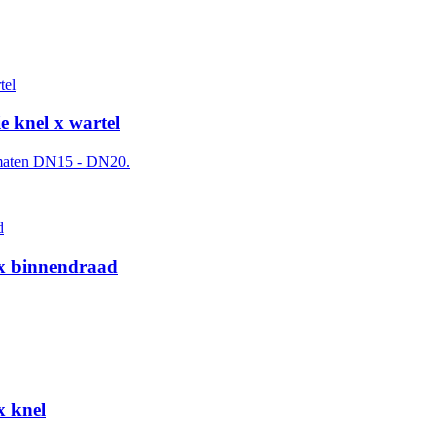
 knel x wartel
e maten DN15 - DN20.
x binnendraad
x knel