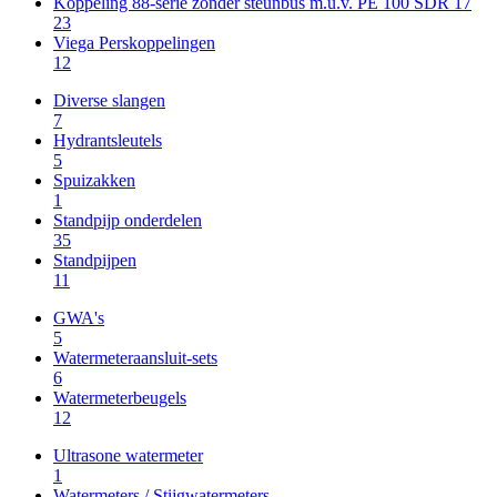
Koppeling 88-serie zonder steunbus m.u.v. PE 100 SDR 17
23
Viega Perskoppelingen
12
Diverse slangen
7
Hydrantsleutels
5
Spuizakken
1
Standpijp onderdelen
35
Standpijpen
11
GWA's
5
Watermeteraansluit-sets
6
Watermeterbeugels
12
Ultrasone watermeter
1
Watermeters / Stijgwatermeters