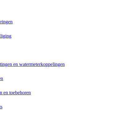
ringen
liging
ttingen en watermeterkoppelingen
en
n en toebehoren
ts