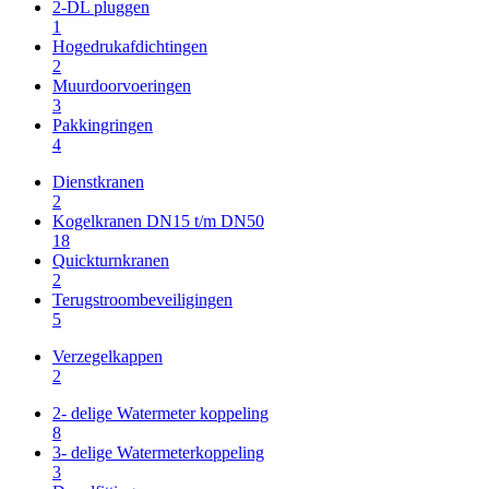
2-DL pluggen
1
Hogedrukafdichtingen
2
Muurdoorvoeringen
3
Pakkingringen
4
Dienstkranen
2
Kogelkranen DN15 t/m DN50
18
Quickturnkranen
2
Terugstroombeveiligingen
5
Verzegelkappen
2
2- delige Watermeter koppeling
8
3- delige Watermeterkoppeling
3