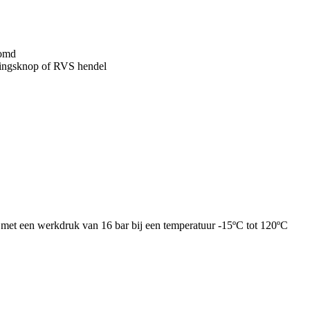
oomd
ningsknop of RVS hendel
s met een werkdruk van 16 bar bij een temperatuur -15ºC tot 120ºC