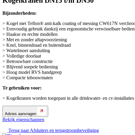
Kogelkranen DN15 t/m DN50
Bijzonderheden:
> Kogel met Teflon® anti-kalk coating of messing CW617N verchr
> Eenvoudig gebruik dankzij een ergonomische verwisselbare bedie
> Haakse en rechte modellen
> Met en zonder aftapvoorziening
> Knel, binnendraad en buitendraad
> Wartelmoer aansluiting
> Volledige doorlaat
> Betrouwbare constructie
> Blijvend soepele bediening
> Hoog model RVS handgreep
> Compacte inbouwmaten
Te gebruiken voor:
> Kogelkranen worden toegepast in alle drinkwater- en cv-installatie
Advies aanvragen
Bekijk eigenschappen
Terug naar
Afsluiters en terugstroombeveiliging