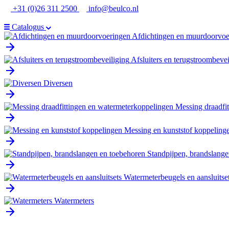
Ga
+31 (0)26 311 2500
info@beulco.nl
naar
de
Catalogus
inhoud
Afdichtingen en muurdoorvoe
Afsluiters en terugstroombevei
Diversen
Messing draadfi
Messing en kunststof koppeling
Standpijpen, brandslange
Watermeterbeugels en aansluitse
Watermeters