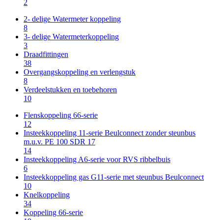
2
2- delige Watermeter koppeling
8
3- delige Watermeterkoppeling
3
Draadfittingen
38
Overgangskoppeling en verlengstuk
8
Verdeelstukken en toebehoren
10
Flenskoppeling 66-serie
12
Insteekkoppeling 11-serie Beulconnect zonder steunbus
m.u.v. PE 100 SDR 17
14
Insteekkoppeling A6-serie voor RVS ribbelbuis
6
Insteekkoppeling gas G11-serie met steunbus Beulconnect
10
Knelkoppeling
34
Koppeling 66-serie