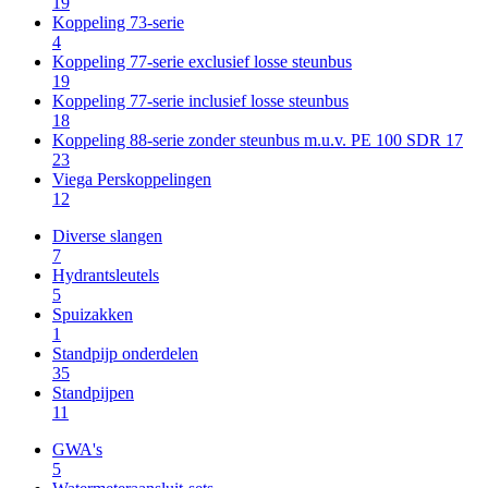
19
Koppeling 73-serie
4
Koppeling 77-serie exclusief losse steunbus
19
Koppeling 77-serie inclusief losse steunbus
18
Koppeling 88-serie zonder steunbus m.u.v. PE 100 SDR 17
23
Viega Perskoppelingen
12
Diverse slangen
7
Hydrantsleutels
5
Spuizakken
1
Standpijp onderdelen
35
Standpijpen
11
GWA's
5