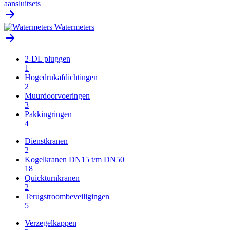
aansluitsets
Watermeters
2-DL pluggen
1
Hogedrukafdichtingen
2
Muurdoorvoeringen
3
Pakkingringen
4
Dienstkranen
2
Kogelkranen DN15 t/m DN50
18
Quickturnkranen
2
Terugstroombeveiligingen
5
Verzegelkappen