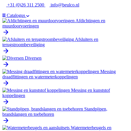
Ga
+31 (0)26 311 2500
info@beulco.nl
naar
de
Catalogus
inhoud
Afdichtingen en
muurdoorvoeringen
Afsluiters en
terugstroombeveiliging
Diversen
Messing
draadfittingen en watermeterkoppelingen
Messing en kunststof
koppelingen
Standpijpen,
brandslangen en toebehoren
Watermeterbeugels en