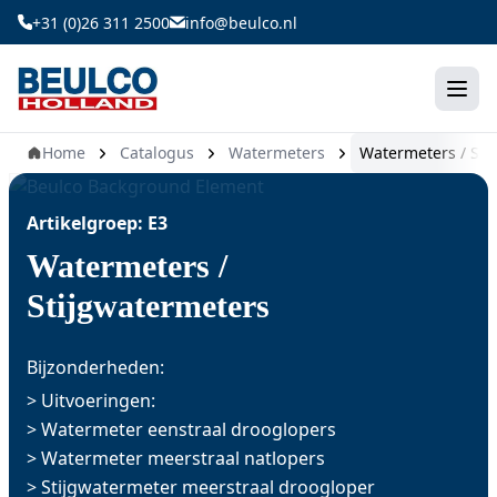
Ga
+31 (0)26 311 2500
info@beulco.nl
naar
de
inhoud
Home
Catalogus
Watermeters
Watermeters / Sti
Artikelgroep: E3
Watermeters /
Stijgwatermeters
Bijzonderheden:
> Uitvoeringen:
> Watermeter eenstraal drooglopers
> Watermeter meerstraal natlopers
> Stijgwatermeter meerstraal droogloper