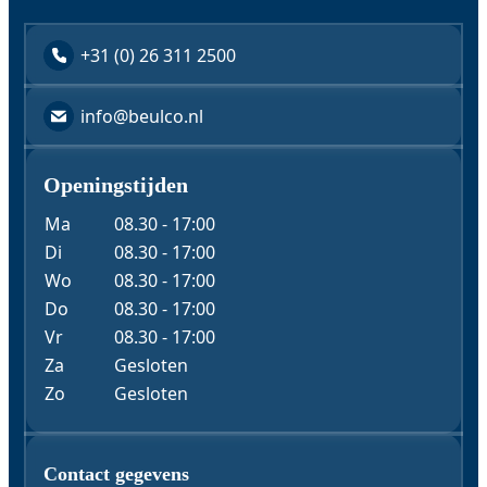
+31 (0) 26 311 2500
Watermeters /
info@beulco.nl
Stijgwatermeters
Openingstijden
"
*
" geeft vereiste velden aan
Naam
*
Ma
08.30 - 17:00
Di
08.30 - 17:00
Wo
08.30 - 17:00
Do
08.30 - 17:00
Bedrijfsnaam
Vr
08.30 - 17:00
Za
Gesloten
Zo
Gesloten
E-mail
*
Contact & Gegevens
Contact gegevens