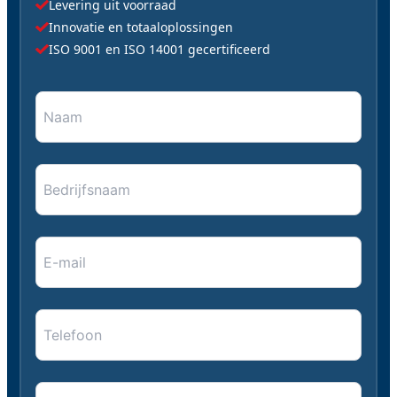
Levering uit voorraad
CAPTCHA
Innovatie en totaaloplossingen
ISO 9001 en ISO 14001 gecertificeerd
Naam
"
*
" geeft vereiste velden aan
*
*
Bedrijfsnaam
E-
mail
*
*
Telefoon
Bericht