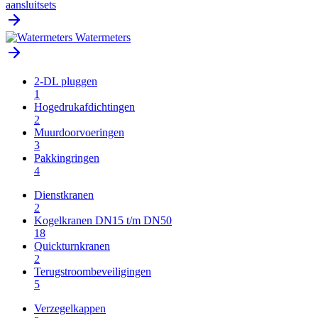
aansluitsets
Watermeters
2-DL pluggen
1
Hogedrukafdichtingen
2
Muurdoorvoeringen
3
Pakkingringen
4
Dienstkranen
2
Kogelkranen DN15 t/m DN50
18
Quickturnkranen
2
Terugstroombeveiligingen
5
Verzegelkappen