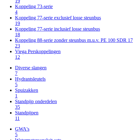
19
Koppeling 73-serie
4
Koppeling 77-serie exclusief losse steunbus
19
Koppeling 77-serie inclusief losse steunbus
18
Koppeling 88-serie zonder steunbus m.u.v. PE 100 SDR 17
23
Viega Perskoppelingen
12
Diverse slangen
7
Hydrantsleutels
5
Spuizakken
1
Standpijp onderdelen
35
Standpijpen
11
GWA's
5