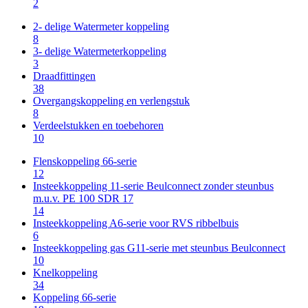
2
2- delige Watermeter koppeling
8
3- delige Watermeterkoppeling
3
Draadfittingen
38
Overgangskoppeling en verlengstuk
8
Verdeelstukken en toebehoren
10
Flenskoppeling 66-serie
12
Insteekkoppeling 11-serie Beulconnect zonder steunbus
m.u.v. PE 100 SDR 17
14
Insteekkoppeling A6-serie voor RVS ribbelbuis
6
Insteekkoppeling gas G11-serie met steunbus Beulconnect
10
Knelkoppeling
34
Koppeling 66-serie