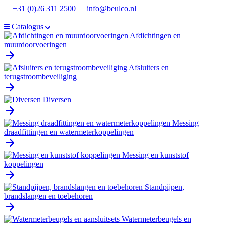
Ga
+31 (0)26 311 2500
info@beulco.nl
naar
de
Catalogus
inhoud
Afdichtingen en
muurdoorvoeringen
Afsluiters en
terugstroombeveiliging
Diversen
Messing
draadfittingen en watermeterkoppelingen
Messing en kunststof
koppelingen
Standpijpen,
brandslangen en toebehoren
Watermeterbeugels en