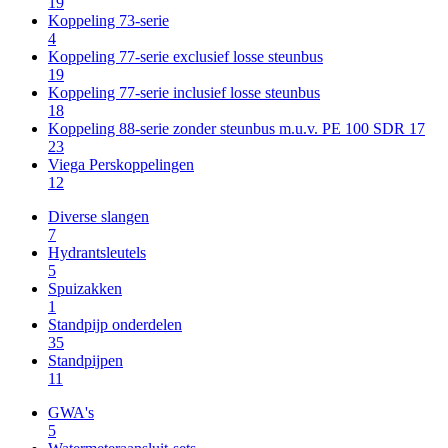
19
Koppeling 73-serie
4
Koppeling 77-serie exclusief losse steunbus
19
Koppeling 77-serie inclusief losse steunbus
18
Koppeling 88-serie zonder steunbus m.u.v. PE 100 SDR 17
23
Viega Perskoppelingen
12
Diverse slangen
7
Hydrantsleutels
5
Spuizakken
1
Standpijp onderdelen
35
Standpijpen
11
GWA's
5