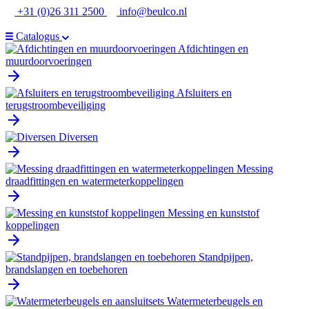
Ga
+31 (0)26 311 2500
info@beulco.nl
naar
de
Catalogus
inhoud
Afdichtingen en
muurdoorvoeringen
Afsluiters en
terugstroombeveiliging
Diversen
Messing
draadfittingen en watermeterkoppelingen
Messing en kunststof
koppelingen
Standpijpen,
brandslangen en toebehoren
Watermeterbeugels en