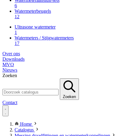
Watermeteraansluit-sets
6
Watermeterbeugels
12
Ultrasone watermeter
1
Watermeters / Stijgwatermeters
17
Over ons
Downloads
MVO
Nieuws
Zoeken
Zoeken
Contact
Home
Catalogus
Messing draadfittingen en watermeterkoppelingen