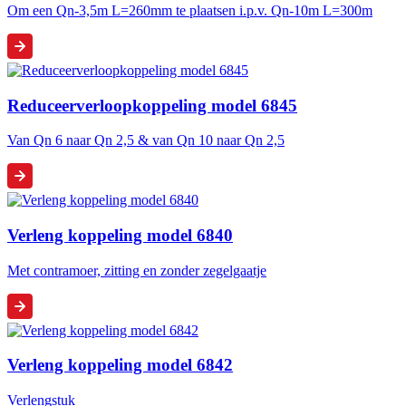
Om een Qn-3,5m L=260mm te plaatsen i.p.v. Qn-10m L=300m
Reduceerverloopkoppeling model 6845
Van Qn 6 naar Qn 2,5 & van Qn 10 naar Qn 2,5
Verleng koppeling model 6840
Met contramoer, zitting en zonder zegelgaatje
Verleng koppeling model 6842
Verlengstuk