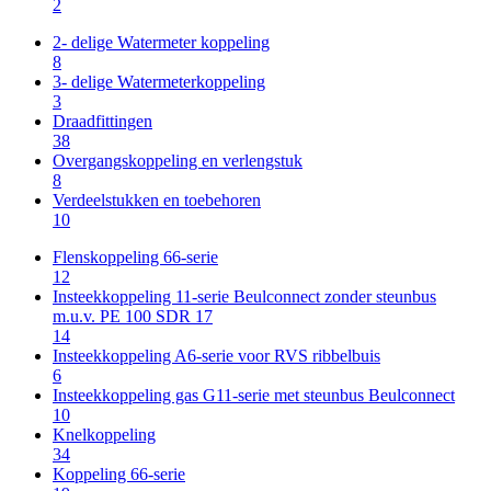
2
2- delige Watermeter koppeling
8
3- delige Watermeterkoppeling
3
Draadfittingen
38
Overgangskoppeling en verlengstuk
8
Verdeelstukken en toebehoren
10
Flenskoppeling 66-serie
12
Insteekkoppeling 11-serie Beulconnect zonder steunbus
m.u.v. PE 100 SDR 17
14
Insteekkoppeling A6-serie voor RVS ribbelbuis
6
Insteekkoppeling gas G11-serie met steunbus Beulconnect
10
Knelkoppeling
34
Koppeling 66-serie