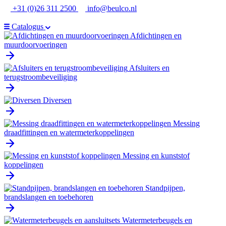
Ga
+31 (0)26 311 2500
info@beulco.nl
naar
de
Catalogus
inhoud
Afdichtingen en
muurdoorvoeringen
Afsluiters en
terugstroombeveiliging
Diversen
Messing
draadfittingen en watermeterkoppelingen
Messing en kunststof
koppelingen
Standpijpen,
brandslangen en toebehoren
Watermeterbeugels en