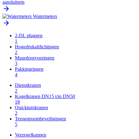
aansluitsets
Watermeters
2-DL pluggen
1
Hogedrukafdichtingen
2
Muurdoorvoeringen
3
Pakkingringen
4
Dienstkranen
2
Kogelkranen DN15 t/m DN50
18
Quickturnkranen
2
Terugstroombeveiligingen
5
Verzegelkappen