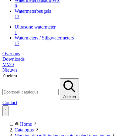
Watermeteraansluit-sets
6
Watermeterbeugels
12
Ultrasone watermeter
1
Watermeters / Stijgwatermeters
17
Over ons
Downloads
MVO
Nieuws
Zoeken
Zoeken
Contact
Home
Catalogus
Messing draadfittingen en watermeterkoppelingen