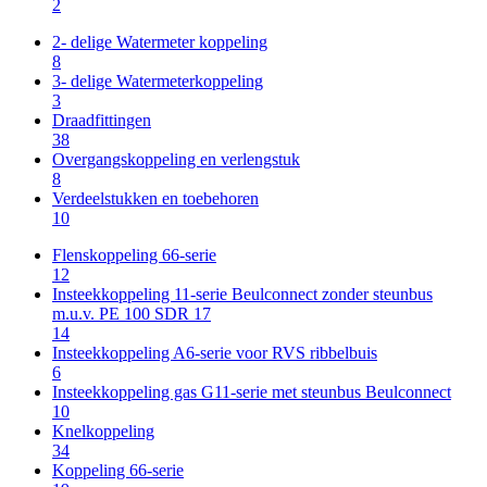
2
2- delige Watermeter koppeling
8
3- delige Watermeterkoppeling
3
Draadfittingen
38
Overgangskoppeling en verlengstuk
8
Verdeelstukken en toebehoren
10
Flenskoppeling 66-serie
12
Insteekkoppeling 11-serie Beulconnect zonder steunbus
m.u.v. PE 100 SDR 17
14
Insteekkoppeling A6-serie voor RVS ribbelbuis
6
Insteekkoppeling gas G11-serie met steunbus Beulconnect
10
Knelkoppeling
34
Koppeling 66-serie