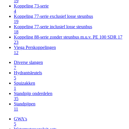
19
Koppeling 73-serie
4
Koppeling 77-serie exclusief losse steunbus
19
Koppeling 77-serie inclusief losse steunbus
18
Koppeling 88-serie zonder steunbus m.u.v. PE 100 SDR 17
23
Viega Perskoppelingen
12
Diverse slangen
7
Hydrantsleutels
5
Spuizakken
1
Standpijp onderdelen
35
Standpijpen
11
GWA's
5