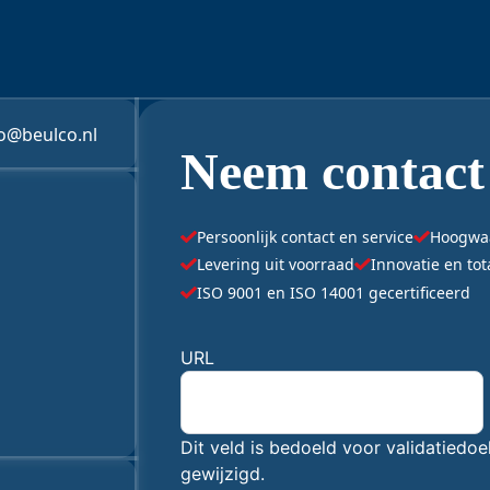
fo@beulco.nl
Neem contact
Persoonlijk contact en service
Hoogwaar
Levering uit voorraad
Innovatie en to
ISO 9001 en ISO 14001 gecertificeerd
 niet worden gewijzigd.
"
URL
*
" geeft vereiste velden aan
Dit veld is bedoeld voor validatiedo
gewijzigd.