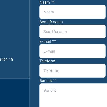
Gegevens
Naam *
*
Bedrijfsnaam
E-mail *
*
9461 15
Telefoon
Bericht *
*