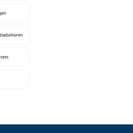
gen
 toebehoren
sets