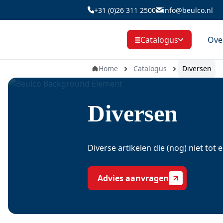
Ga
+31 (0)26 311 2500
info@beulco.nl
naar
de
Ove
Catalogus
inhoud
Home
Catalogus
Diversen
Diversen
Diverse artikelen die (nog) niet tot
Advies aanvragen