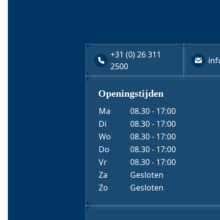
+31 (0) 26 311
in
2500
Diversen
Openingstijden
"
URL
*
" geeft vereiste velden aan
Ma
08.30 - 17:00
Di
08.30 - 17:00
Wo
08.30 - 17:00
Dit veld is bedoeld voor validatiedoeleinden en moet
Naam
*
Do
08.30 - 17:00
Vr
08.30 - 17:00
Za
Gesloten
Bedrijfsnaam
Zo
Gesloten