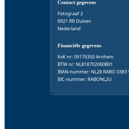
Contact & 
E-mail
*
Contact gegevens
Fotograaf 2
6921 RR Duiven
Telefoon
Nederland
Financiële gegevens
Bericht
KvK nr: 09176350 Arnhem
BTW nr: NL818702060B01
IBAN-nummer: NL28 RABO 0383 
BIC-nummer: RABONL2U