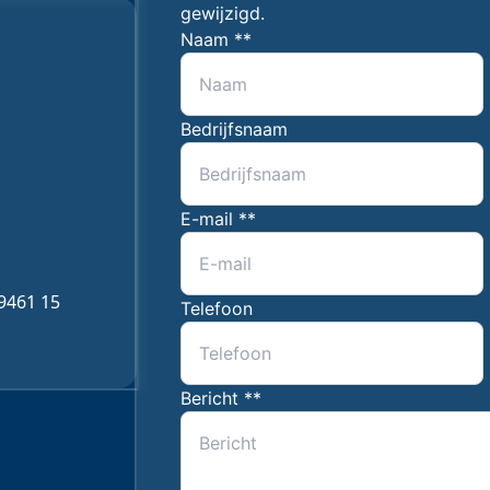
gewijzigd.
Gegevens
Naam *
*
Bedrijfsnaam
E-mail *
*
9461 15
Telefoon
Bericht *
*