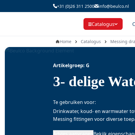
Ga
+31 (0)26 311 2500
info@beulco.nl
naar
de
O
Catalogus
inhoud
Home
Catalogus
Messing dra
Artikelgroep: G
3- delige Wa
Te gebruiken voor:
Drinkwater, koud- en warmwater tot 
Messing fittingen voor diverse toe
Advies aanvragen
Bekijk eigenscha