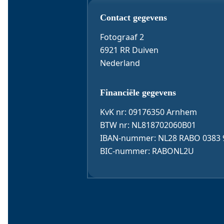
Contact & 
E-mail
*
Contact gegevens
Fotograaf 2
6921 RR Duiven
Telefoon
Nederland
Financiële gegevens
Bericht
KvK nr: 09176350 Arnhem
BTW nr: NL818702060B01
IBAN-nummer: NL28 RABO 0383 
BIC-nummer: RABONL2U