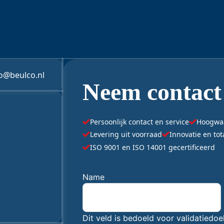
fo@beulco.nl
Neem contact
Persoonlijk contact en service
Hoogwaar
Levering uit voorraad
Innovatie en to
ISO 9001 en ISO 14001 gecertificeerd
 niet worden gewijzigd.
"
Name
*
" geeft vereiste velden aan
Dit veld is bedoeld voor validatiedo