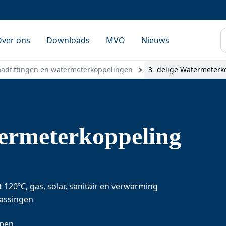
Z
ver ons
Downloads
MVO
Nieuws
adfittingen en watermeterkoppelingen
3- delige Watermeterk
termeterkoppeling
120ºC, gas, solar, sanitair en verwarming
passingen
ppen