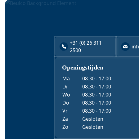
+31 (0) 26 311
in
2500
3- delige Watermeterkoppeling
Openingstijden
"
X/Twitter
*
" geeft vereiste velden aan
Ma
08.30 - 17:00
Di
08.30 - 17:00
Wo
08.30 - 17:00
Dit veld is bedoeld voor validatiedoeleinden en moet
Naam
*
Do
08.30 - 17:00
Vr
08.30 - 17:00
Za
Gesloten
Bedrijfsnaam
Zo
Gesloten