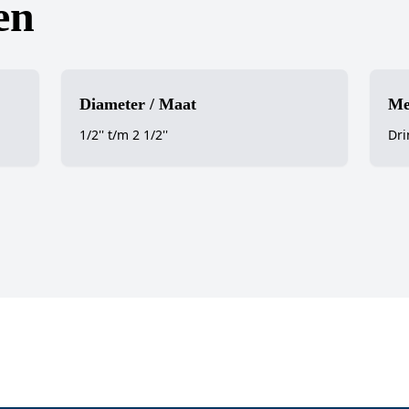
en
Diameter / Maat
Me
1/2'' t/m 2 1/2''
Dri