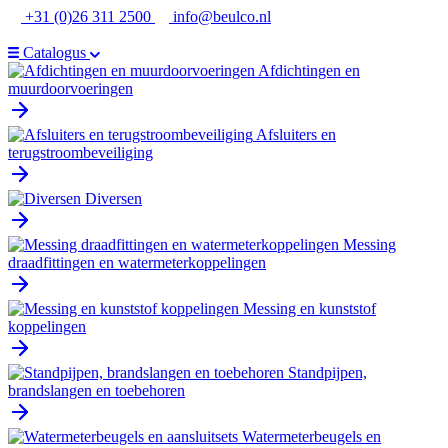
Ga
+31 (0)26 311 2500
info@beulco.nl
naar
de
Catalogus
inhoud
Afdichtingen en
muurdoorvoeringen
Afsluiters en
terugstroombeveiliging
Diversen
Messing
draadfittingen en watermeterkoppelingen
Messing en kunststof
koppelingen
Standpijpen,
brandslangen en toebehoren
Watermeterbeugels en