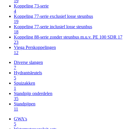
19
Koppeling 73-serie
4
Koppeling 77-serie exclusief losse steunbus
19
Koppeling 77-serie inclusief losse steunbus
18
Koppeling 88-serie zonder steunbus m.u.v. PE 100 SDR 17
23
Viega Perskoppelingen
12
Diverse slangen
7
Hydrantsleutels
5
Spuizakken
1
Standpijp onderdelen
35
Standpijpen
11
GWA's
5