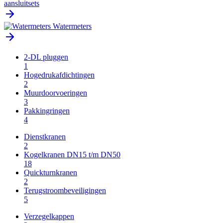
aansluitsets
Watermeters
2-DL pluggen
1
Hogedrukafdichtingen
2
Muurdoorvoeringen
3
Pakkingringen
4
Dienstkranen
2
Kogelkranen DN15 t/m DN50
18
Quickturnkranen
2
Terugstroombeveiligingen
5
Verzegelkappen