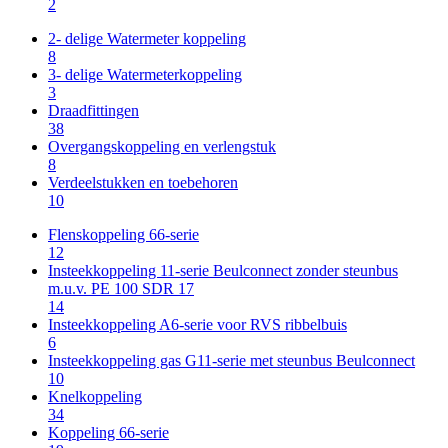
2
2- delige Watermeter koppeling
8
3- delige Watermeterkoppeling
3
Draadfittingen
38
Overgangskoppeling en verlengstuk
8
Verdeelstukken en toebehoren
10
Flenskoppeling 66-serie
12
Insteekkoppeling 11-serie Beulconnect zonder steunbus
m.u.v. PE 100 SDR 17
14
Insteekkoppeling A6-serie voor RVS ribbelbuis
6
Insteekkoppeling gas G11-serie met steunbus Beulconnect
10
Knelkoppeling
34
Koppeling 66-serie