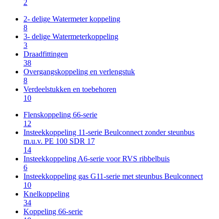
2
2- delige Watermeter koppeling
8
3- delige Watermeterkoppeling
3
Draadfittingen
38
Overgangskoppeling en verlengstuk
8
Verdeelstukken en toebehoren
10
Flenskoppeling 66-serie
12
Insteekkoppeling 11-serie Beulconnect zonder steunbus
m.u.v. PE 100 SDR 17
14
Insteekkoppeling A6-serie voor RVS ribbelbuis
6
Insteekkoppeling gas G11-serie met steunbus Beulconnect
10
Knelkoppeling
34
Koppeling 66-serie