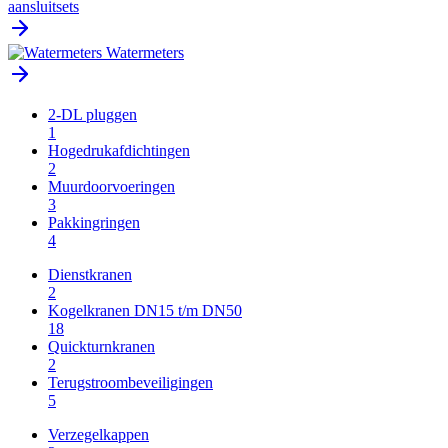
aansluitsets
Watermeters
2-DL pluggen
1
Hogedrukafdichtingen
2
Muurdoorvoeringen
3
Pakkingringen
4
Dienstkranen
2
Kogelkranen DN15 t/m DN50
18
Quickturnkranen
2
Terugstroombeveiligingen
5
Verzegelkappen