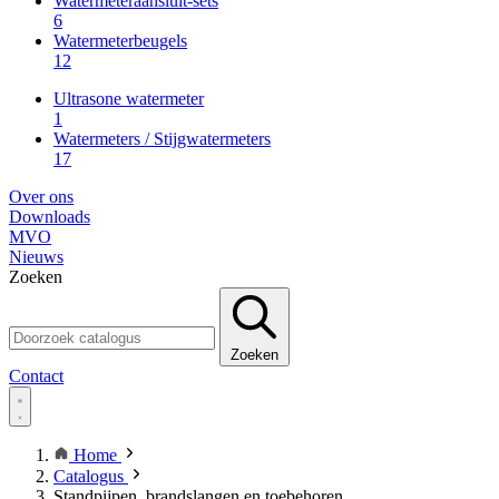
Watermeteraansluit-sets
6
Watermeterbeugels
12
Ultrasone watermeter
1
Watermeters / Stijgwatermeters
17
Over ons
Downloads
MVO
Nieuws
Zoeken
Zoeken
Contact
Home
Catalogus
Standpijpen, brandslangen en toebehoren