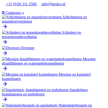
Ga
+31 (0)26 311 2500
info@beulco.nl
naar
de
Catalogus
inhoud
Afdichtingen en
muurdoorvoeringen
Afsluiters en
terugstroombeveiliging
Diversen
Messing
draadfittingen en watermeterkoppelingen
Messing en kunststof
koppelingen
Standpijpen,
brandslangen en toebehoren
Watermeterbeugels en