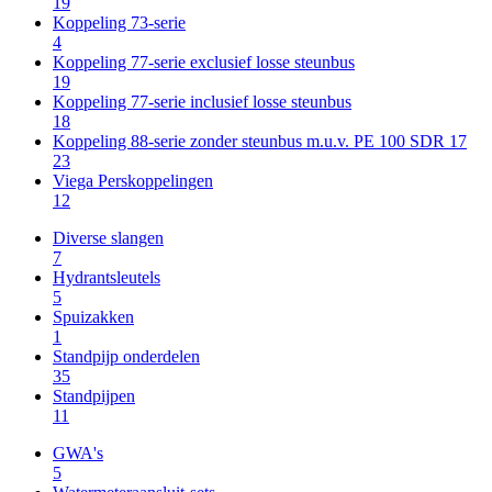
19
Koppeling 73-serie
4
Koppeling 77-serie exclusief losse steunbus
19
Koppeling 77-serie inclusief losse steunbus
18
Koppeling 88-serie zonder steunbus m.u.v. PE 100 SDR 17
23
Viega Perskoppelingen
12
Diverse slangen
7
Hydrantsleutels
5
Spuizakken
1
Standpijp onderdelen
35
Standpijpen
11
GWA's
5