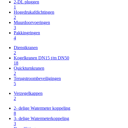
2-DL pluggen
1
Hogedrukafdichtingen
2
Muurdoorvoeringen
3
Pakkingringen
4
Dienstkranen
2
Kogelkranen DN15 t/m DN50
18
Quickturnkranen
2
Terugstroombeveiligingen
5
Verzegelkappen
2
2- delige Watermeter koppeling
8
3- delige Watermeterkoppeling
3