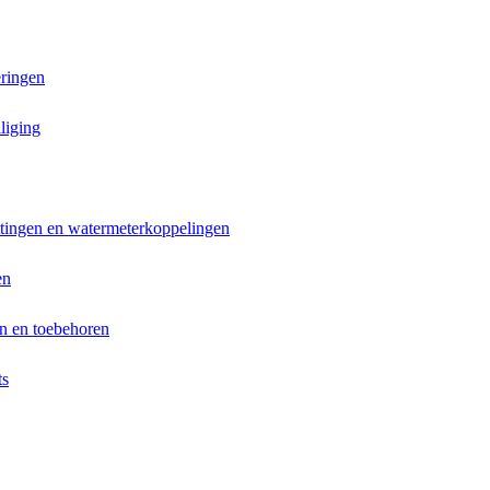
ringen
liging
ttingen en watermeterkoppelingen
en
n en toebehoren
ts