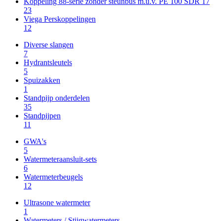
Koppeling 88-serie zonder steunbus m.u.v. PE 100 SDR 17
23
Viega Perskoppelingen
12
Diverse slangen
7
Hydrantsleutels
5
Spuizakken
1
Standpijp onderdelen
35
Standpijpen
11
GWA's
5
Watermeteraansluit-sets
6
Watermeterbeugels
12
Ultrasone watermeter
1
Watermeters / Stijgwatermeters