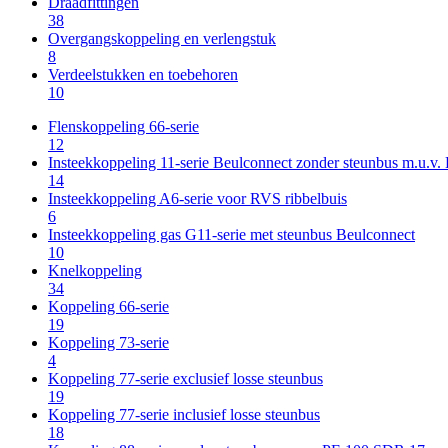
Draadfittingen
38
Overgangskoppeling en verlengstuk
8
Verdeelstukken en toebehoren
10
Flenskoppeling 66-serie
12
Insteekkoppeling 11-serie Beulconnect zonder steunbus m.u.v
14
Insteekkoppeling A6-serie voor RVS ribbelbuis
6
Insteekkoppeling gas G11-serie met steunbus Beulconnect
10
Knelkoppeling
34
Koppeling 66-serie
19
Koppeling 73-serie
4
Koppeling 77-serie exclusief losse steunbus
19
Koppeling 77-serie inclusief losse steunbus
18