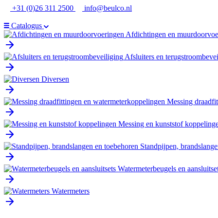
Ga
+31 (0)26 311 2500
info@beulco.nl
naar
de
Catalogus
inhoud
Afdichtingen en muurdoorvoe
Afsluiters en terugstroombevei
Diversen
Messing draadfi
Messing en kunststof koppeling
Standpijpen, brandslange
Watermeterbeugels en aansluitse
Watermeters