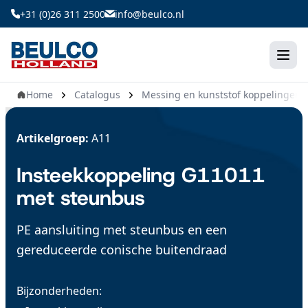
Ga
+31 (0)26 311 2500
info@beulco.nl
naar
de
inhoud
Home
Catalogus
Messing en kunststof koppelingen
Artikelgroep:
A11
Insteekkoppeling G11011
met steunbus
PE aansluiting met steunbus en een
gereduceerde conische buitendraad
Bijzonderheden: