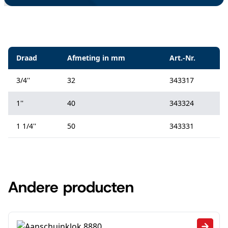
Specificaties
Draad
Afmeting in mm
Art.-Nr.
3/4''
32
343317
1''
40
343324
1 1/4''
50
343331
Andere producten