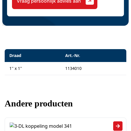
Specificaties
Draad
Art.-Nr.
1'' x 1''
1134010
Andere producten