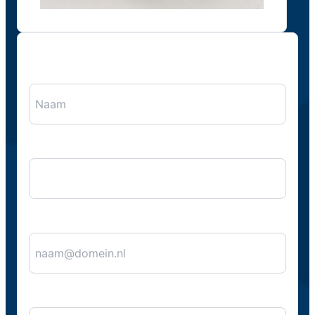
"
*
" geeft vereiste velden aan
Naam
*
Bedrijfsnaam
E-mail
*
Telefoon