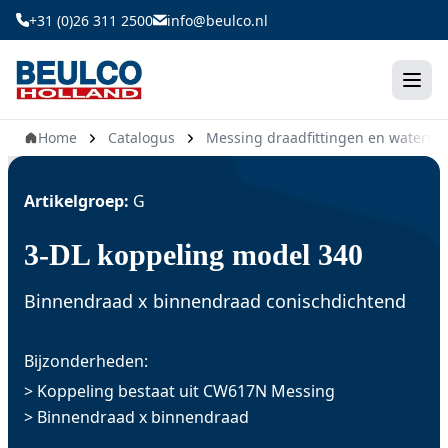
Ga
+31 (0)26 311 2500
info@beulco.nl
naar
de
inhoud
Home
Catalogus
Messing draadfittingen en waterm
Artikelgroep:
G
3-DL koppeling model 340
Binnendraad x binnendraad conischdichtend
Bijzonderheden:
> Koppeling bestaat uit CW617N Messing
> Binnendraad x binnendraad