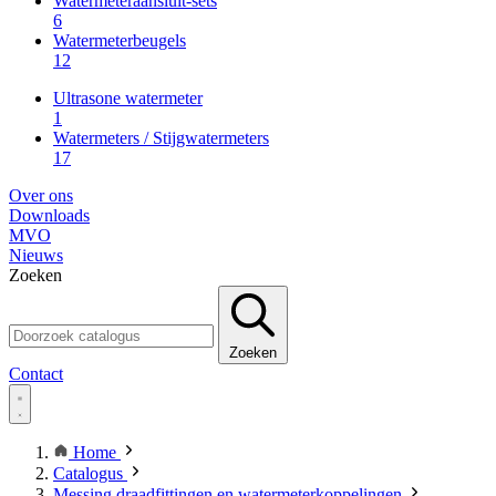
Watermeteraansluit-sets
6
Watermeterbeugels
12
Ultrasone watermeter
1
Watermeters / Stijgwatermeters
17
Over ons
Downloads
MVO
Nieuws
Zoeken
Zoeken
Contact
Home
Catalogus
Messing draadfittingen en watermeterkoppelingen