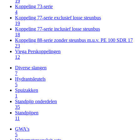
19
Koppeling 73-serie
4
Koppeling 77-serie exclusief losse steunbus
19
Koppeling 77-serie inclusief losse steunbus
18
Koppeling 88-serie zonder steunbus m.u.v. PE 100 SDR 17
23
Viega Perskoppelingen
12
Diverse slangen
7
Hydrantsleutels
5
Spuizakken
1
Standpijp onderdelen
35
Standpijpen
11
GWA's
5