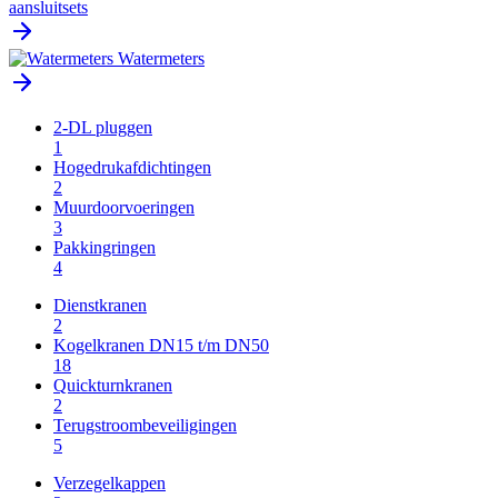
aansluitsets
Watermeters
2-DL pluggen
1
Hogedrukafdichtingen
2
Muurdoorvoeringen
3
Pakkingringen
4
Dienstkranen
2
Kogelkranen DN15 t/m DN50
18
Quickturnkranen
2
Terugstroombeveiligingen
5
Verzegelkappen