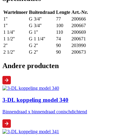
Wartelmoer
Buitendraad
Lengte
Art.-Nr.
1''
G 3/4''
77
200666
1''
G 3/4''
100
200667
1 1/4''
G 1''
110
200669
1 1/2''
G 1 1/4''
74
200671
2''
G 2''
90
203990
2 1/2''
G 2''
90
200673
Andere producten
3-DL koppeling model 340
Binnendraad x binnendraad conischdichtend