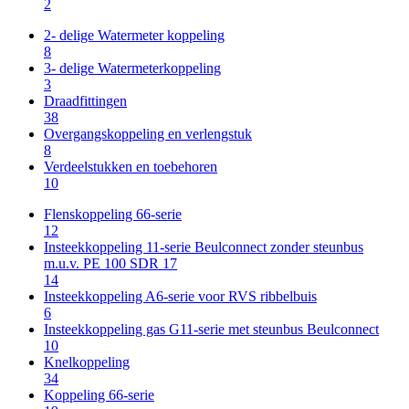
2
2- delige Watermeter koppeling
8
3- delige Watermeterkoppeling
3
Draadfittingen
38
Overgangskoppeling en verlengstuk
8
Verdeelstukken en toebehoren
10
Flenskoppeling 66-serie
12
Insteekkoppeling 11-serie Beulconnect zonder steunbus
m.u.v. PE 100 SDR 17
14
Insteekkoppeling A6-serie voor RVS ribbelbuis
6
Insteekkoppeling gas G11-serie met steunbus Beulconnect
10
Knelkoppeling
34
Koppeling 66-serie