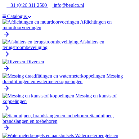
Ga
+31 (0)26 311 2500
info@beulco.nl
naar
de
Catalogus
inhoud
Afdichtingen en
muurdoorvoeringen
Afsluiters en
terugstroombeveiliging
Diversen
Messing
draadfittingen en watermeterkoppelingen
Messing en kunststof
koppelingen
Standpijpen,
brandslangen en toebehoren
Watermeterbeugels en