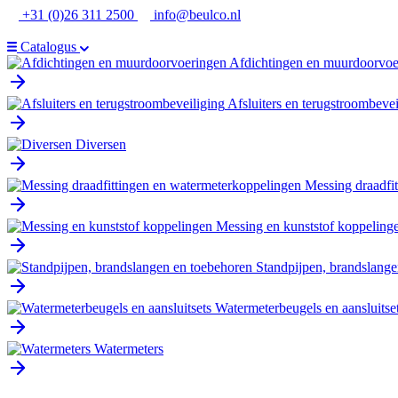
Ga
+31 (0)26 311 2500
info@beulco.nl
naar
de
Catalogus
inhoud
Afdichtingen en muurdoorvoe
Afsluiters en terugstroombevei
Diversen
Messing draadfi
Messing en kunststof koppeling
Standpijpen, brandslange
Watermeterbeugels en aansluitse
Watermeters