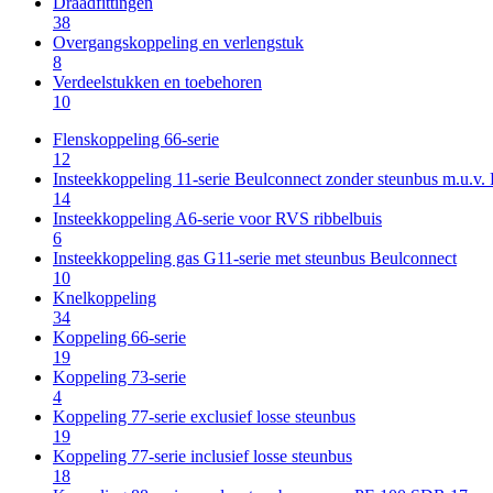
Draadfittingen
38
Overgangskoppeling en verlengstuk
8
Verdeelstukken en toebehoren
10
Flenskoppeling 66-serie
12
Insteekkoppeling 11-serie Beulconnect zonder steunbus m.u.v
14
Insteekkoppeling A6-serie voor RVS ribbelbuis
6
Insteekkoppeling gas G11-serie met steunbus Beulconnect
10
Knelkoppeling
34
Koppeling 66-serie
19
Koppeling 73-serie
4
Koppeling 77-serie exclusief losse steunbus
19
Koppeling 77-serie inclusief losse steunbus
18