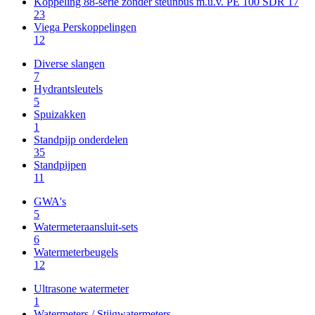
Koppeling 88-serie zonder steunbus m.u.v. PE 100 SDR 17
23
Viega Perskoppelingen
12
Diverse slangen
7
Hydrantsleutels
5
Spuizakken
1
Standpijp onderdelen
35
Standpijpen
11
GWA's
5
Watermeteraansluit-sets
6
Watermeterbeugels
12
Ultrasone watermeter
1
Watermeters / Stijgwatermeters