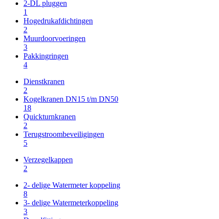
2-DL pluggen
1
Hogedrukafdichtingen
2
Muurdoorvoeringen
3
Pakkingringen
4
Dienstkranen
2
Kogelkranen DN15 t/m DN50
18
Quickturnkranen
2
Terugstroombeveiligingen
5
Verzegelkappen
2
2- delige Watermeter koppeling
8
3- delige Watermeterkoppeling
3