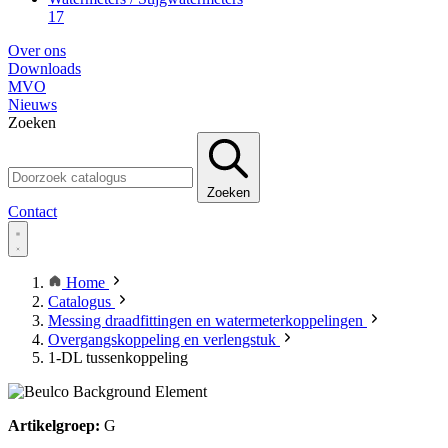
17
Over ons
Downloads
MVO
Nieuws
Zoeken
Zoeken
Contact
Home
Catalogus
Messing draadfittingen en watermeterkoppelingen
Overgangskoppeling en verlengstuk
1-DL tussenkoppeling
Artikelgroep:
G