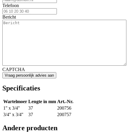
Telefoon
Bericht
CAPTCHA
Specificaties
Wartelmoer
Lengte in mm
Art.-Nr.
1'' x 3/4''
37
200756
3/4'' x 3/4''
37
200757
Andere producten