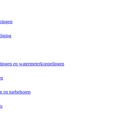
ringen
liging
ttingen en watermeterkoppelingen
en
n en toebehoren
ts