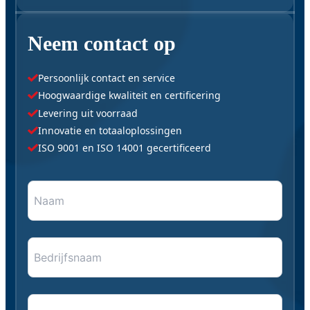
Neem contact op
Persoonlijk contact en service
Hoogwaardige kwaliteit en certificering
Levering uit voorraad
Innovatie en totaaloplossingen
ISO 9001 en ISO 14001 gecertificeerd
Naam
"
*
" geeft vereiste velden aan
*
*
Bedrijfsnaam
E-