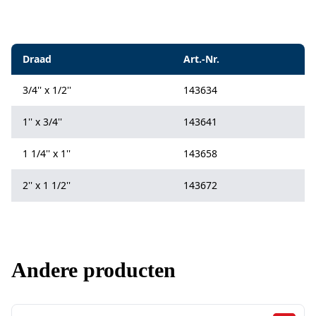
Specificaties
Draad
Art.-Nr.
3/4'' x 1/2''
143634
1'' x 3/4''
143641
1 1/4'' x 1''
143658
2'' x 1 1/2''
143672
Andere producten