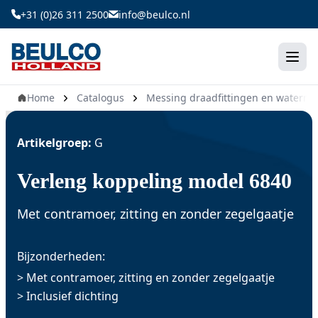
Ga
+31 (0)26 311 2500
info@beulco.nl
naar
de
inhoud
Home
Catalogus
Messing draadfittingen en waterm
Artikelgroep:
G
Verleng koppeling model 6840
Met contramoer, zitting en zonder zegelgaatje
Bijzonderheden:
> Met contramoer, zitting en zonder zegelgaatje
> Inclusief dichting