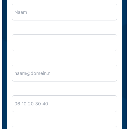
Naam
*
Bedrijfsnaam
E-mail
*
Telefoon
Bericht