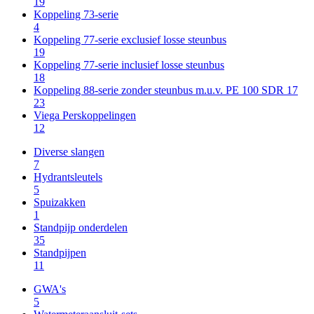
19
Koppeling 73-serie
4
Koppeling 77-serie exclusief losse steunbus
19
Koppeling 77-serie inclusief losse steunbus
18
Koppeling 88-serie zonder steunbus m.u.v. PE 100 SDR 17
23
Viega Perskoppelingen
12
Diverse slangen
7
Hydrantsleutels
5
Spuizakken
1
Standpijp onderdelen
35
Standpijpen
11
GWA's
5