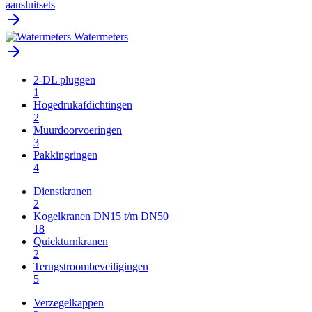
aansluitsets
Watermeters
2-DL pluggen
1
Hogedrukafdichtingen
2
Muurdoorvoeringen
3
Pakkingringen
4
Dienstkranen
2
Kogelkranen DN15 t/m DN50
18
Quickturnkranen
2
Terugstroombeveiligingen
5
Verzegelkappen