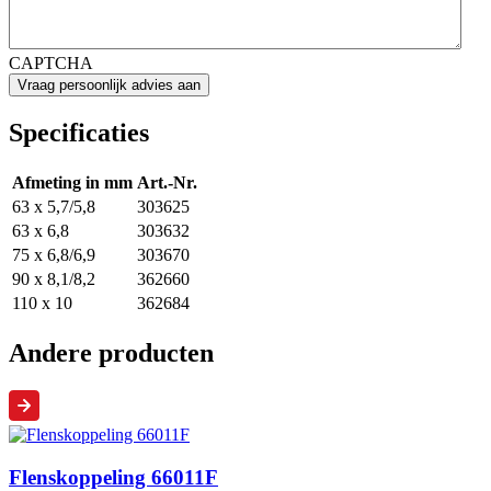
CAPTCHA
Specificaties
Afmeting in mm
Art.-Nr.
63 x 5,7/5,8
303625
63 x 6,8
303632
75 x 6,8/6,9
303670
90 x 8,1/8,2
362660
110 x 10
362684
Andere producten
Flenskoppeling 66011F