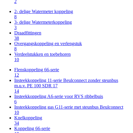
2
2- delige Watermeter koppeling
8
3- delige Watermeterkoppeling
3
Draadfittingen
38
Overgangskoppeling en verlengstuk
8
Verdeelstukken en toebehoren
10
Flenskoppeling 66-serie
12
Insteekkoppeling 11-serie Beulconnect zonder steunbus
m.u.v. PE 100 SDR 17
14
Insteekkoppeling A6-serie voor RVS ribbelbuis
6
Insteekkoppeling gas G11-serie met steunbus Beulconnect
10
Knelkoppeling
34
Koppeling 66-serie