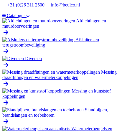
Ga
+31 (0)26 311 2500
info@beulco.nl
naar
de
Catalogus
inhoud
Afdichtingen en
muurdoorvoeringen
Afsluiters en
terugstroombeveiliging
Diversen
Messing
draadfittingen en watermeterkoppelingen
Messing en kunststof
koppelingen
Standpijpen,
brandslangen en toebehoren
Watermeterbeugels en