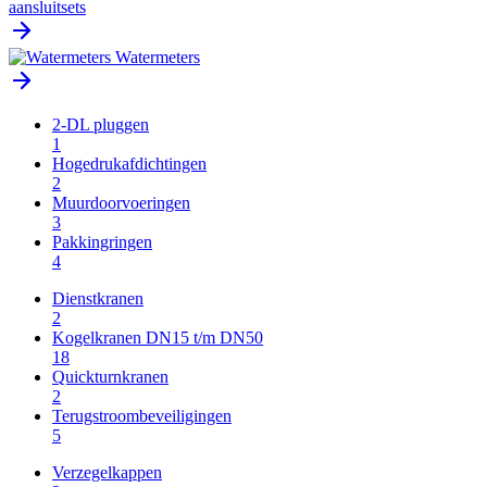
aansluitsets
Watermeters
2-DL pluggen
1
Hogedrukafdichtingen
2
Muurdoorvoeringen
3
Pakkingringen
4
Dienstkranen
2
Kogelkranen DN15 t/m DN50
18
Quickturnkranen
2
Terugstroombeveiligingen
5
Verzegelkappen