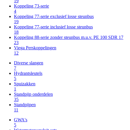
19
Koppeling 73-serie
4
Koppeling 77-serie exclusief losse steunbus
19
Koppeling 77-serie inclusief losse steunbus
18
Koppeling 88-serie zonder steunbus m.u.v. PE 100 SDR 17
23
Viega Perskoppelingen
12
Diverse slangen
7
Hydrantsleutels
5
Spuizakken
1
Standpijp onderdelen
35
Standpijpen
11
GWA's
5