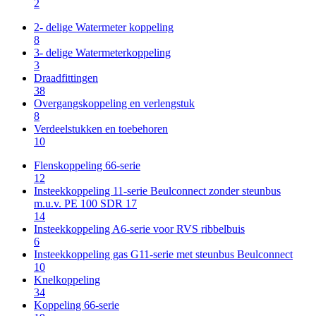
2
2- delige Watermeter koppeling
8
3- delige Watermeterkoppeling
3
Draadfittingen
38
Overgangskoppeling en verlengstuk
8
Verdeelstukken en toebehoren
10
Flenskoppeling 66-serie
12
Insteekkoppeling 11-serie Beulconnect zonder steunbus
m.u.v. PE 100 SDR 17
14
Insteekkoppeling A6-serie voor RVS ribbelbuis
6
Insteekkoppeling gas G11-serie met steunbus Beulconnect
10
Knelkoppeling
34
Koppeling 66-serie