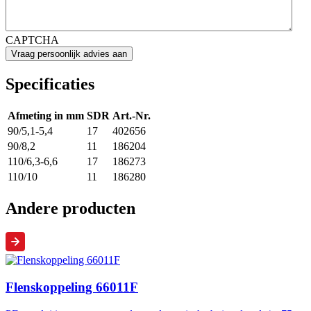
CAPTCHA
Specificaties
Afmeting in mm
SDR
Art.-Nr.
90/5,1-5,4
17
402656
90/8,2
11
186204
110/6,3-6,6
17
186273
110/10
11
186280
Andere producten
Flenskoppeling 66011F