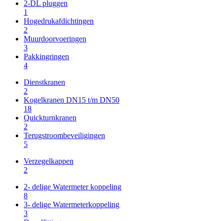
2-DL pluggen
1
Hogedrukafdichtingen
2
Muurdoorvoeringen
3
Pakkingringen
4
Dienstkranen
2
Kogelkranen DN15 t/m DN50
18
Quickturnkranen
2
Terugstroombeveiligingen
5
Verzegelkappen
2
2- delige Watermeter koppeling
8
3- delige Watermeterkoppeling
3