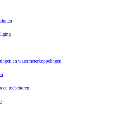
ringen
liging
ttingen en watermeterkoppelingen
en
n en toebehoren
ts