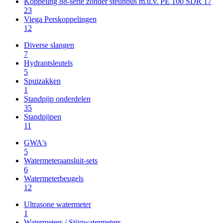
Koppeling 88-serie zonder steunbus m.u.v. PE 100 SDR 17
23
Viega Perskoppelingen
12
Diverse slangen
7
Hydrantsleutels
5
Spuizakken
1
Standpijp onderdelen
35
Standpijpen
11
GWA's
5
Watermeteraansluit-sets
6
Watermeterbeugels
12
Ultrasone watermeter
1
Watermeters / Stijgwatermeters