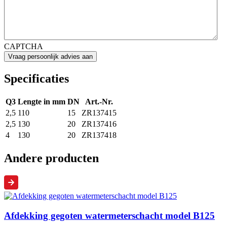
CAPTCHA
Specificaties
Q3
Lengte in mm
DN
Art.-Nr.
2,5
110
15
ZR137415
2,5
130
20
ZR137416
4
130
20
ZR137418
Andere producten
Afdekking gegoten watermeterschacht model B125