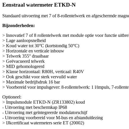
Eenstraal watermeter ETKD-N
Standaard uitvoering met 7 of 8-rollentelwerk en afgeschermde magne
Bijzonderheden:
> Innovatief 7 of 8 rollentelwerk met module optie voor functie uitbre
> Lage aanloopsnelheid
> Koud water tot 30°C (kortstondig 50°C)
> Horizontale en verticale inbouw
> Telwerk 355° draaibaar
> Geëvacueerd telwerk
> MID gehomologeerd
> Klasse horizontaal: R80H, verticaal: R40V
> Ook geschikt voor sterk vervuild water
> Maximale bedrijfsdruk 16 bar
> Voorbereid voor impulsgever: 8-rollentelwerk: 1 l/impuls, 7-rollente
Optioneel:
> Impulsmodule ETKD-N (ZR133802) koud
- Uitvoering met beschermkap IP68
- Uitvoering met geïntegreerde modulatorschijf
- Uitvoering voorbereid voor M-bus en afstanduitlezing
> IJkcertificaat watermeters serie ET (20002)