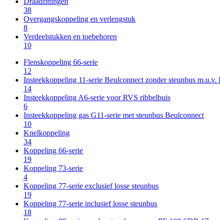
Draadfittingen
38
Overgangskoppeling en verlengstuk
8
Verdeelstukken en toebehoren
10
Flenskoppeling 66-serie
12
Insteekkoppeling 11-serie Beulconnect zonder steunbus m.u.v
14
Insteekkoppeling A6-serie voor RVS ribbelbuis
6
Insteekkoppeling gas G11-serie met steunbus Beulconnect
10
Knelkoppeling
34
Koppeling 66-serie
19
Koppeling 73-serie
4
Koppeling 77-serie exclusief losse steunbus
19
Koppeling 77-serie inclusief losse steunbus
18