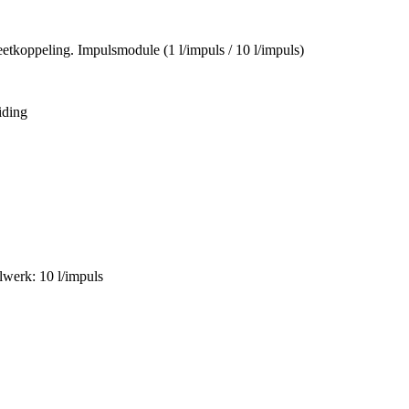
etkoppeling. Impulsmodule (1 l/impuls / 10 l/impuls)
iding
lwerk: 10 l/impuls