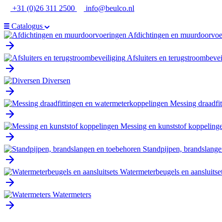
Ga
+31 (0)26 311 2500
info@beulco.nl
naar
de
Catalogus
inhoud
Afdichtingen en muurdoorvoe
Afsluiters en terugstroombevei
Diversen
Messing draadfi
Messing en kunststof koppeling
Standpijpen, brandslange
Watermeterbeugels en aansluitse
Watermeters