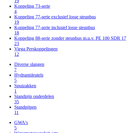
19
Koppeling 73-serie
4
Koppeling 77-serie exclusief losse steunbus
19
Koppeling 77-serie inclusief losse steunbus
18
Koppeling 88-serie zonder steunbus m.u.v. PE 100 SDR 17
23
Viega Perskoppelingen
12
Diverse slangen
7
Hydrantsleutels
5
Spuizakken
1
Standpijp onderdelen
35
Standpijpen
11
GWA's
5