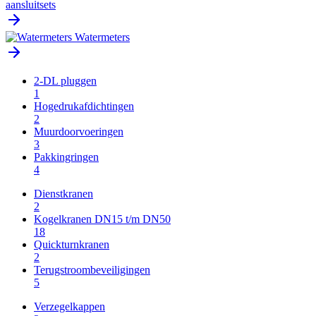
aansluitsets
Watermeters
2-DL pluggen
1
Hogedrukafdichtingen
2
Muurdoorvoeringen
3
Pakkingringen
4
Dienstkranen
2
Kogelkranen DN15 t/m DN50
18
Quickturnkranen
2
Terugstroombeveiligingen
5
Verzegelkappen