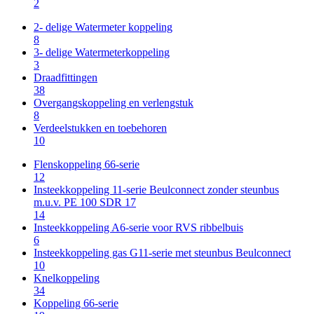
2
2- delige Watermeter koppeling
8
3- delige Watermeterkoppeling
3
Draadfittingen
38
Overgangskoppeling en verlengstuk
8
Verdeelstukken en toebehoren
10
Flenskoppeling 66-serie
12
Insteekkoppeling 11-serie Beulconnect zonder steunbus
m.u.v. PE 100 SDR 17
14
Insteekkoppeling A6-serie voor RVS ribbelbuis
6
Insteekkoppeling gas G11-serie met steunbus Beulconnect
10
Knelkoppeling
34
Koppeling 66-serie