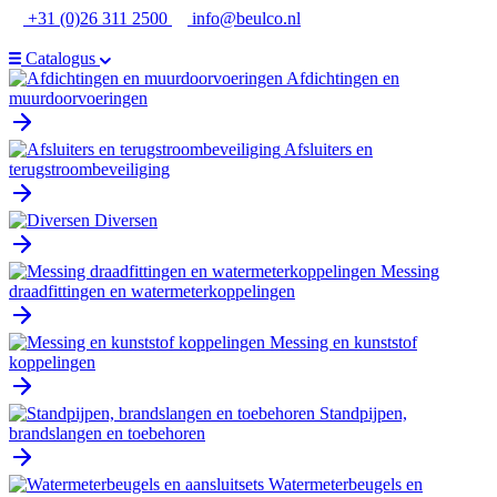
Ga
+31 (0)26 311 2500
info@beulco.nl
naar
de
Catalogus
inhoud
Afdichtingen en
muurdoorvoeringen
Afsluiters en
terugstroombeveiliging
Diversen
Messing
draadfittingen en watermeterkoppelingen
Messing en kunststof
koppelingen
Standpijpen,
brandslangen en toebehoren
Watermeterbeugels en