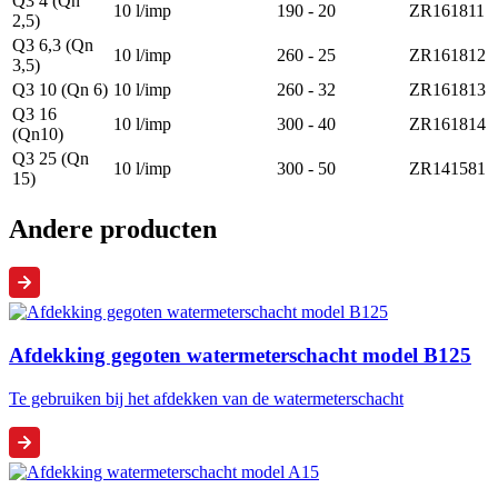
Q3 4 (Qn
10 l/imp
190 - 20
ZR161811
2,5)
Q3 6,3 (Qn
10 l/imp
260 - 25
ZR161812
3,5)
Q3 10 (Qn 6)
10 l/imp
260 - 32
ZR161813
Q3 16
10 l/imp
300 - 40
ZR161814
(Qn10)
Q3 25 (Qn
10 l/imp
300 - 50
ZR141581
15)
Andere producten
Afdekking gegoten watermeterschacht model B125
Te gebruiken bij het afdekken van de watermeterschacht