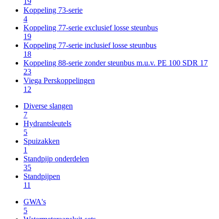
19
Koppeling 73-serie
4
Koppeling 77-serie exclusief losse steunbus
19
Koppeling 77-serie inclusief losse steunbus
18
Koppeling 88-serie zonder steunbus m.u.v. PE 100 SDR 17
23
Viega Perskoppelingen
12
Diverse slangen
7
Hydrantsleutels
5
Spuizakken
1
Standpijp onderdelen
35
Standpijpen
11
GWA's
5