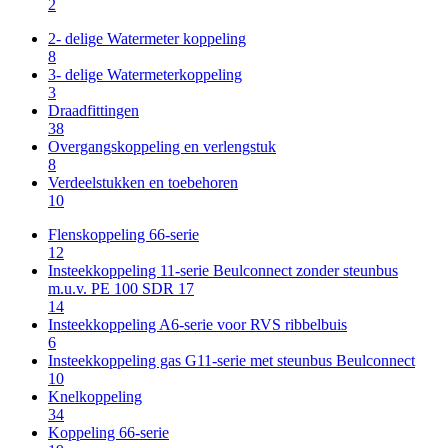
2
2- delige Watermeter koppeling
8
3- delige Watermeterkoppeling
3
Draadfittingen
38
Overgangskoppeling en verlengstuk
8
Verdeelstukken en toebehoren
10
Flenskoppeling 66-serie
12
Insteekkoppeling 11-serie Beulconnect zonder steunbus
m.u.v. PE 100 SDR 17
14
Insteekkoppeling A6-serie voor RVS ribbelbuis
6
Insteekkoppeling gas G11-serie met steunbus Beulconnect
10
Knelkoppeling
34
Koppeling 66-serie