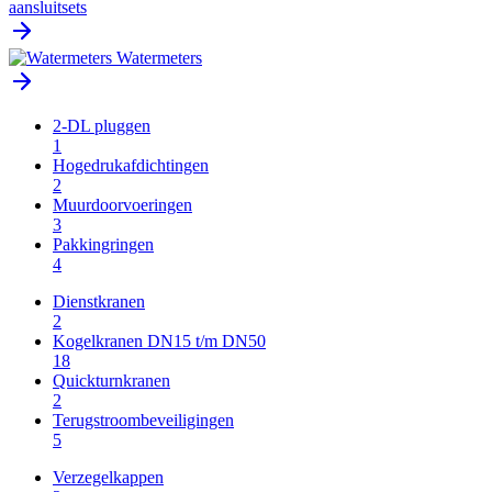
aansluitsets
Watermeters
2-DL pluggen
1
Hogedrukafdichtingen
2
Muurdoorvoeringen
3
Pakkingringen
4
Dienstkranen
2
Kogelkranen DN15 t/m DN50
18
Quickturnkranen
2
Terugstroombeveiligingen
5
Verzegelkappen