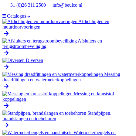
Ga
+31 (0)26 311 2500
info@beulco.nl
naar
de
Catalogus
inhoud
Afdichtingen en
muurdoorvoeringen
Afsluiters en
terugstroombeveiliging
Diversen
Messing
draadfittingen en watermeterkoppelingen
Messing en kunststof
koppelingen
Standpijpen,
brandslangen en toebehoren
Watermeterbeugels en