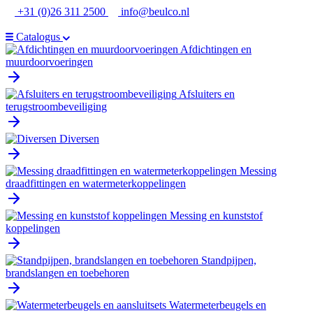
Ga
+31 (0)26 311 2500
info@beulco.nl
naar
de
Catalogus
inhoud
Afdichtingen en
muurdoorvoeringen
Afsluiters en
terugstroombeveiliging
Diversen
Messing
draadfittingen en watermeterkoppelingen
Messing en kunststof
koppelingen
Standpijpen,
brandslangen en toebehoren
Watermeterbeugels en