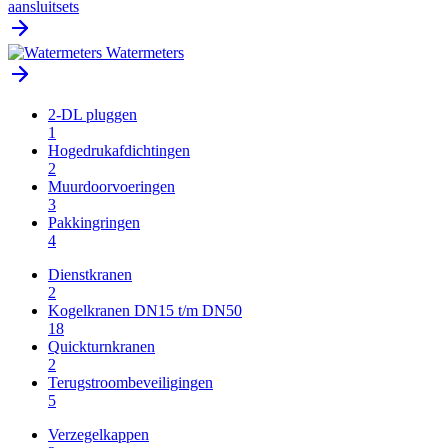
aansluitsets
Watermeters
2-DL pluggen
1
Hogedrukafdichtingen
2
Muurdoorvoeringen
3
Pakkingringen
4
Dienstkranen
2
Kogelkranen DN15 t/m DN50
18
Quickturnkranen
2
Terugstroombeveiligingen
5
Verzegelkappen