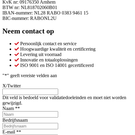
KvK nr: 09176350 Arnhem
BTW nr: NL818702060B01
IBAN-nummer: NL28 RABO 0383 9461 15
BIC-nummer: RABONL2U
Neem contact op
Persoonlijk contact en service
Hoogwaardige kwaliteit en certificering
Levering uit voorraad
Innovatie en totaaloplossingen
ISO 9001 en ISO 14001 gecertificeerd
"
*
" geeft vereiste velden aan
X/Twitter
Dit veld is bedoeld voor validatiedoeleinden en moet niet worden
gewijzigd.
Naam *
*
Bedrijfsnaam
E-mail *
*