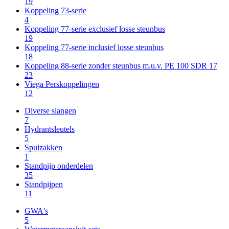
19
Koppeling 73-serie
4
Koppeling 77-serie exclusief losse steunbus
19
Koppeling 77-serie inclusief losse steunbus
18
Koppeling 88-serie zonder steunbus m.u.v. PE 100 SDR 17
23
Viega Perskoppelingen
12
Diverse slangen
7
Hydrantsleutels
5
Spuizakken
1
Standpijp onderdelen
35
Standpijpen
11
GWA's
5