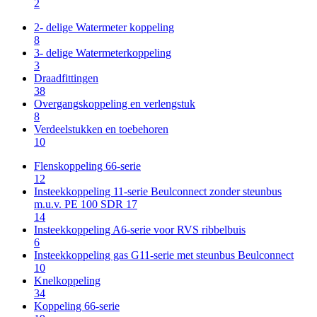
2
2- delige Watermeter koppeling
8
3- delige Watermeterkoppeling
3
Draadfittingen
38
Overgangskoppeling en verlengstuk
8
Verdeelstukken en toebehoren
10
Flenskoppeling 66-serie
12
Insteekkoppeling 11-serie Beulconnect zonder steunbus
m.u.v. PE 100 SDR 17
14
Insteekkoppeling A6-serie voor RVS ribbelbuis
6
Insteekkoppeling gas G11-serie met steunbus Beulconnect
10
Knelkoppeling
34
Koppeling 66-serie