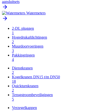
aansluitsets
Watermeters
2-DL pluggen
1
Hogedrukafdichtingen
2
Muurdoorvoeringen
3
Pakkingringen
4
Dienstkranen
2
Kogelkranen DN15 t/m DN50
18
Quickturnkranen
2
Terugstroombeveiligingen
5
Verzegelkappen