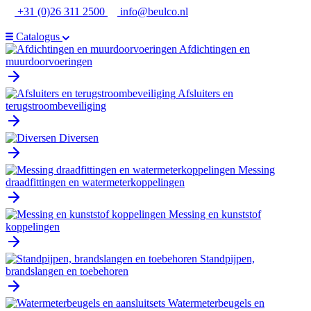
Ga
+31 (0)26 311 2500
info@beulco.nl
naar
de
Catalogus
inhoud
Afdichtingen en
muurdoorvoeringen
Afsluiters en
terugstroombeveiliging
Diversen
Messing
draadfittingen en watermeterkoppelingen
Messing en kunststof
koppelingen
Standpijpen,
brandslangen en toebehoren
Watermeterbeugels en