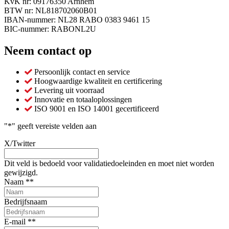
KvK nr: 09176350 Arnhem
BTW nr: NL818702060B01
IBAN-nummer: NL28 RABO 0383 9461 15
BIC-nummer: RABONL2U
Neem contact op
Persoonlijk contact en service
Hoogwaardige kwaliteit en certificering
Levering uit voorraad
Innovatie en totaaloplossingen
ISO 9001 en ISO 14001 gecertificeerd
"
*
" geeft vereiste velden aan
X/Twitter
Dit veld is bedoeld voor validatiedoeleinden en moet niet worden
gewijzigd.
Naam *
*
Bedrijfsnaam
E-mail *
*