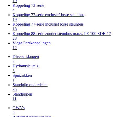
19
Koppeling 73-serie
4
Koppeling 77-serie exclusief losse steunbus
19
Koppeling 77-serie inclusief losse steunbus
18
Koppeling 88-serie zonder steunbus m.u.v. PE 100 SDR 17
23
Viega Perskoppelingen
12
Diverse slangen
7
Hydrantsleutels
5
Spuizakken
1
Standpijp onderdelen
35
Standpijpen
11
GWA's
5