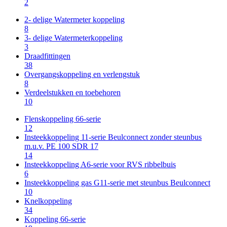
2
2- delige Watermeter koppeling
8
3- delige Watermeterkoppeling
3
Draadfittingen
38
Overgangskoppeling en verlengstuk
8
Verdeelstukken en toebehoren
10
Flenskoppeling 66-serie
12
Insteekkoppeling 11-serie Beulconnect zonder steunbus
m.u.v. PE 100 SDR 17
14
Insteekkoppeling A6-serie voor RVS ribbelbuis
6
Insteekkoppeling gas G11-serie met steunbus Beulconnect
10
Knelkoppeling
34
Koppeling 66-serie