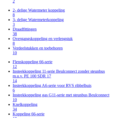
2
2- delige Watermeter koppeling
8
3- delige Watermeterkoppeling
3
Draadfittingen
38
Overgangskoppeling en verlengstuk
8
Verdeelstukken en toebehoren
10
Flenskoppeling 66-serie
12
Insteekkoppeling 11-serie Beulconnect zonder steunbus
m.u.v. PE 100 SDR 17
14
Insteekkoppeling A6-serie voor RVS ribbelbuis
6
Insteekkoppeling gas G11-serie met steunbus Beulconnect
10
Knelkoppeling
34
Koppeling 66-serie