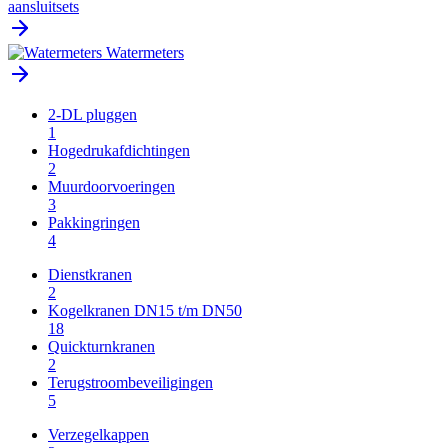
aansluitsets
Watermeters
2-DL pluggen
1
Hogedrukafdichtingen
2
Muurdoorvoeringen
3
Pakkingringen
4
Dienstkranen
2
Kogelkranen DN15 t/m DN50
18
Quickturnkranen
2
Terugstroombeveiligingen
5
Verzegelkappen