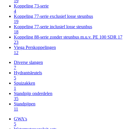
19
Koppeling 73-serie
4
Koppeling 77-serie exclusief losse steunbus
19
Koppeling 77-serie inclusief losse steunbus
18
Koppeling 88-serie zonder steunbus m.u.v. PE 100 SDR 17
23
Viega Perskoppelingen
12
Diverse slangen
7
Hydrantsleutels
5
Spuizakken
1
Standpijp onderdelen
35
Standpijpen
11
GWA's
5