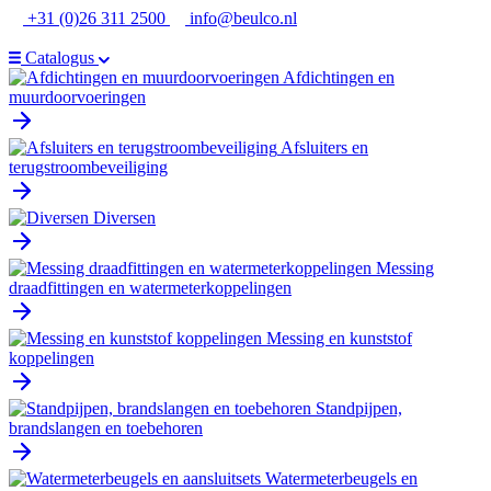
Ga
+31 (0)26 311 2500
info@beulco.nl
naar
de
Catalogus
inhoud
Afdichtingen en
muurdoorvoeringen
Afsluiters en
terugstroombeveiliging
Diversen
Messing
draadfittingen en watermeterkoppelingen
Messing en kunststof
koppelingen
Standpijpen,
brandslangen en toebehoren
Watermeterbeugels en