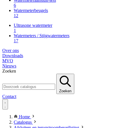
Watermeteraansluit-sets
6
Watermeterbeugels
12
Ultrasone watermeter
1
Watermeters / Stijgwatermeters
17
Over ons
Downloads
MVO
Nieuws
Zoeken
Zoeken
Contact
Home
Catalogus
Afsluiters en terugstroombeveiliging