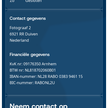
Zo
Gesloten
Contact & Gegevens
Contact gegevens
Fotograaf 2
6921 RR Duiven
Nederland
Financiële gegevens
KvK nr: 09176350 Arnhem
BTW nr: NL818702060B01
IBAN-nummer: NL28 RABO 0383 9461 15
BIC-nummer: RABONL2U
Neem contact op