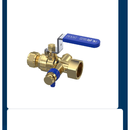
"
*
" geeft vereiste velden aan
Naam
*