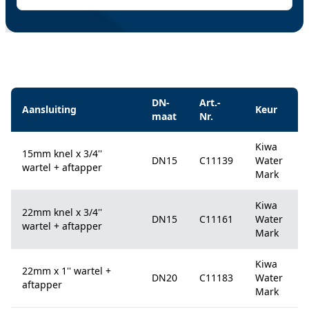
Specificaties
DN-
Art.-
Aansluiting
Keur
maat
Nr.
Kiwa
15mm knel x 3/4''
DN15
C11139
Water
wartel + aftapper
Mark
Kiwa
22mm knel x 3/4''
DN15
C11161
Water
wartel + aftapper
Mark
Kiwa
22mm x 1'' wartel +
DN20
C11183
Water
aftapper
Mark