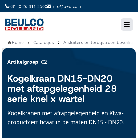
Ga
+31 (0)26 311 2500
info@beulco.nl
naar
de
inhoud
Home
Catalogus
Afsluiters en terugstroombeveiligin
Artikelgroep:
C2
Kogelkraan DN15-DN20
met aftapgelegenheid 28
serie knel x wartel
Kogelkranen met aftapgelegenheid en Kiwa-
productcertificaat in de maten DN15 - DN20.