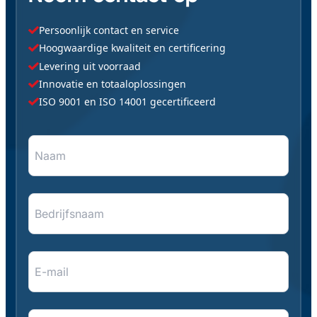
Persoonlijk contact en service
Hoogwaardige kwaliteit en certificering
Levering uit voorraad
Innovatie en totaaloplossingen
ISO 9001 en ISO 14001 gecertificeerd
Naam
"
*
" geeft vereiste velden aan
*
*
Bedrijfsnaam
E-
mail
*
*