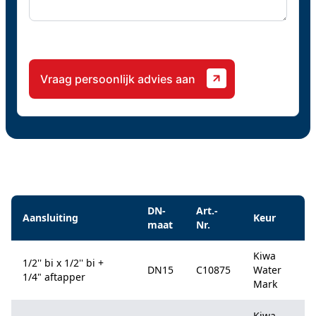
CAPTCHA
Specificaties
DN-
Art.-
Aansluiting
Keur
maat
Nr.
Kiwa
1/2'' bi x 1/2'' bi +
DN15
C10875
Water
1/4" aftapper
Mark
Kiwa