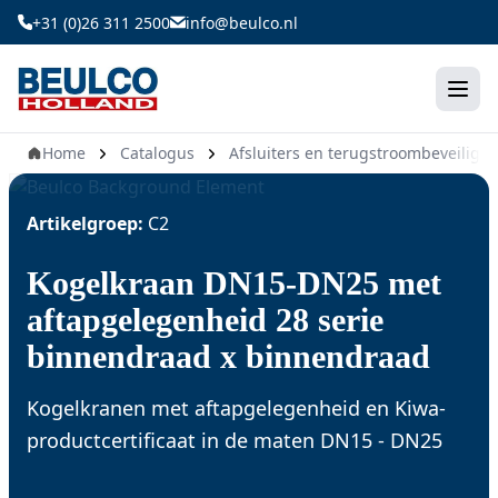
Ga
+31 (0)26 311 2500
info@beulco.nl
naar
de
inhoud
Home
Catalogus
Afsluiters en terugstroombeveiligin
Artikelgroep:
C2
Kogelkraan DN15-DN25 met
aftapgelegenheid 28 serie
binnendraad x binnendraad
Kogelkranen met aftapgelegenheid en Kiwa-
productcertificaat in de maten DN15 - DN25