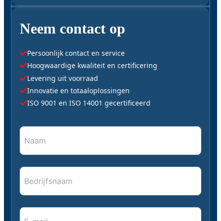
Neem contact op
Persoonlijk contact en service
Hoogwaardige kwaliteit en certificering
Levering uit voorraad
Innovatie en totaaloplossingen
ISO 9001 en ISO 14001 gecertificeerd
Naam
"
*
" geeft vereiste velden aan
*
*
Bedrijfsnaam
E-