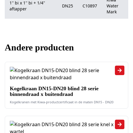
1'' bi x 1'' bi + 1/4"
DN25
C10897
Water
aftapper
Mark
Andere producten
Kogelkraan DN15-DN20 blind 28 serie
binnendraad x buitendraad
Kogelkranen met Kiwa-productcertificaat in de maten DN15 - DN20