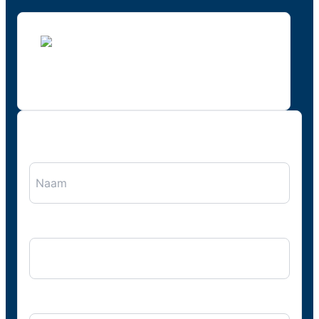
"
*
" geeft vereiste velden aan
Naam
*
Bedrijfsnaam
E-mail
*