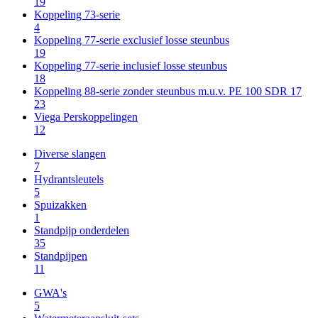
19
Koppeling 73-serie
4
Koppeling 77-serie exclusief losse steunbus
19
Koppeling 77-serie inclusief losse steunbus
18
Koppeling 88-serie zonder steunbus m.u.v. PE 100 SDR 17
23
Viega Perskoppelingen
12
Diverse slangen
7
Hydrantsleutels
5
Spuizakken
1
Standpijp onderdelen
35
Standpijpen
11
GWA's
5