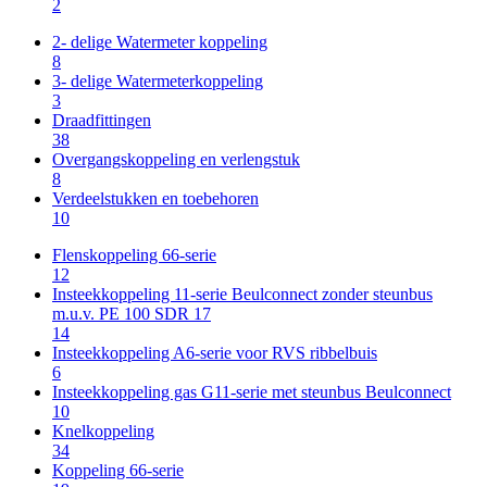
2
2- delige Watermeter koppeling
8
3- delige Watermeterkoppeling
3
Draadfittingen
38
Overgangskoppeling en verlengstuk
8
Verdeelstukken en toebehoren
10
Flenskoppeling 66-serie
12
Insteekkoppeling 11-serie Beulconnect zonder steunbus
m.u.v. PE 100 SDR 17
14
Insteekkoppeling A6-serie voor RVS ribbelbuis
6
Insteekkoppeling gas G11-serie met steunbus Beulconnect
10
Knelkoppeling
34
Koppeling 66-serie