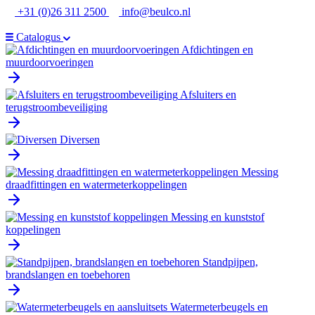
Ga
+31 (0)26 311 2500
info@beulco.nl
naar
de
Catalogus
inhoud
Afdichtingen en
muurdoorvoeringen
Afsluiters en
terugstroombeveiliging
Diversen
Messing
draadfittingen en watermeterkoppelingen
Messing en kunststof
koppelingen
Standpijpen,
brandslangen en toebehoren
Watermeterbeugels en