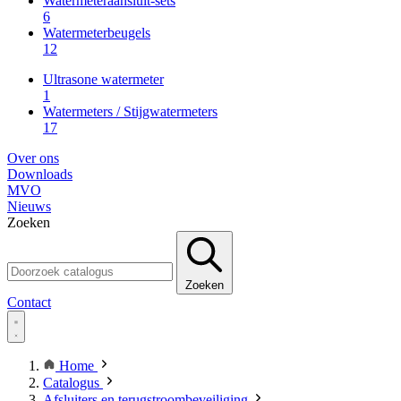
Watermeteraansluit-sets
6
Watermeterbeugels
12
Ultrasone watermeter
1
Watermeters / Stijgwatermeters
17
Over ons
Downloads
MVO
Nieuws
Zoeken
Zoeken
Contact
Home
Catalogus
Afsluiters en terugstroombeveiliging