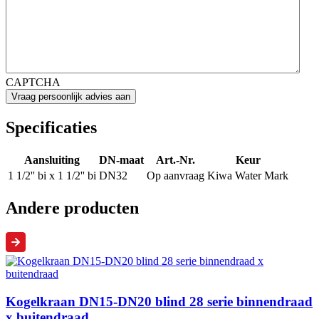
CAPTCHA
Specificaties
Aansluiting
DN-maat
Art.-Nr.
Keur
1 1/2'' bi x 1 1/2'' bi
DN32
Op aanvraag
Kiwa Water Mark
Andere producten
Kogelkraan DN15-DN20 blind 28 serie binnendraad
x buitendraad