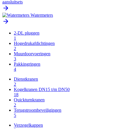
aansluitsets
Watermeters
2-DL pluggen
1
Hogedrukafdichtingen
2
Muurdoorvoeringen
3
Pakkingringen
4
Dienstkranen
2
Kogelkranen DN15 t/m DN50
18
Quickturnkranen
2
Terugstroombeveiligingen
5
Verzegelkappen