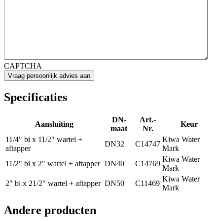
CAPTCHA
Specificaties
DN-
Art.-
Aansluiting
Keur
maat
Nr.
11/4" bi x 11/2" wartel +
Kiwa Water
DN32
C14747
aftapper
Mark
Kiwa Water
11/2" bi x 2" wartel + aftapper
DN40
C14769
Mark
Kiwa Water
2" bi x 21/2" wartel + aftapper
DN50
C11469
Mark
Andere producten