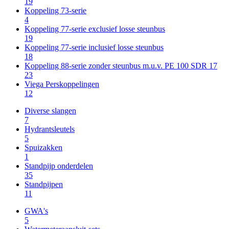
19
Koppeling 73-serie
4
Koppeling 77-serie exclusief losse steunbus
19
Koppeling 77-serie inclusief losse steunbus
18
Koppeling 88-serie zonder steunbus m.u.v. PE 100 SDR 17
23
Viega Perskoppelingen
12
Diverse slangen
7
Hydrantsleutels
5
Spuizakken
1
Standpijp onderdelen
35
Standpijpen
11
GWA's
5