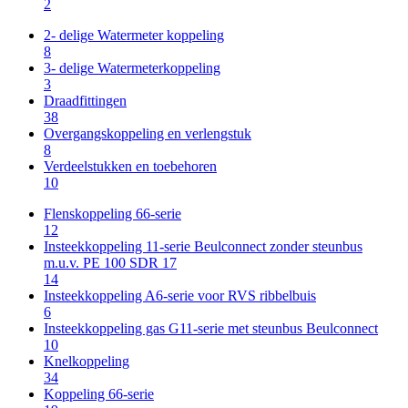
2
2- delige Watermeter koppeling
8
3- delige Watermeterkoppeling
3
Draadfittingen
38
Overgangskoppeling en verlengstuk
8
Verdeelstukken en toebehoren
10
Flenskoppeling 66-serie
12
Insteekkoppeling 11-serie Beulconnect zonder steunbus
m.u.v. PE 100 SDR 17
14
Insteekkoppeling A6-serie voor RVS ribbelbuis
6
Insteekkoppeling gas G11-serie met steunbus Beulconnect
10
Knelkoppeling
34
Koppeling 66-serie