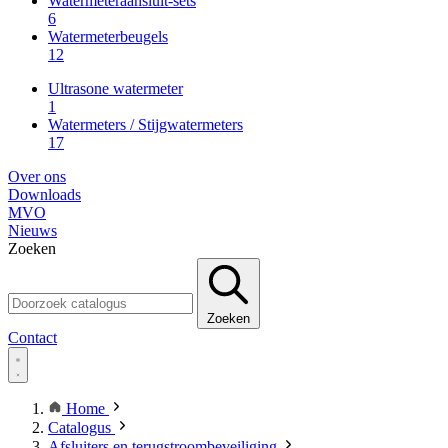
Watermeteraansluit-sets
6
Watermeterbeugels
12
Ultrasone watermeter
1
Watermeters / Stijgwatermeters
17
Over ons
Downloads
MVO
Nieuws
Zoeken
Zoeken
Contact
Home
Catalogus
Afsluiters en terugstroombeveiliging