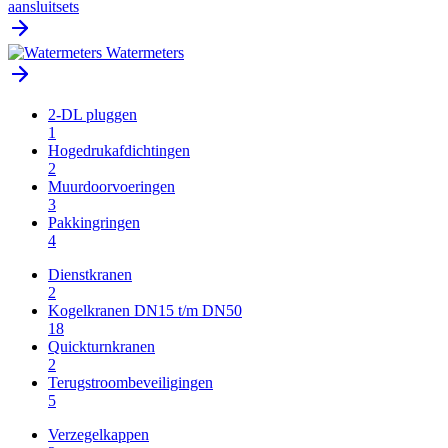
aansluitsets
Watermeters
2-DL pluggen
1
Hogedrukafdichtingen
2
Muurdoorvoeringen
3
Pakkingringen
4
Dienstkranen
2
Kogelkranen DN15 t/m DN50
18
Quickturnkranen
2
Terugstroombeveiligingen
5
Verzegelkappen