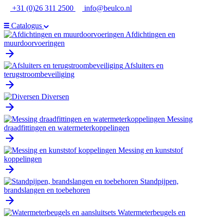
Ga
+31 (0)26 311 2500
info@beulco.nl
naar
de
Catalogus
inhoud
Afdichtingen en
muurdoorvoeringen
Afsluiters en
terugstroombeveiliging
Diversen
Messing
draadfittingen en watermeterkoppelingen
Messing en kunststof
koppelingen
Standpijpen,
brandslangen en toebehoren
Watermeterbeugels en