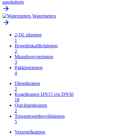
aansluitsets
Watermeters
2-DL pluggen
1
Hogedrukafdichtingen
2
Muurdoorvoeringen
3
Pakkingringen
4
Dienstkranen
2
Kogelkranen DN15 t/m DN50
18
Quickturnkranen
2
Terugstroombeveiligingen
5
Verzegelkappen