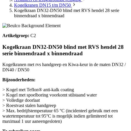
Kogelkranen DN15 t/m DN50
Kogelkraan DN32-DN50 blind met RVS hendel 28 serie
binnendraad x binnendraad
Artikelgroep:
C2
Kogelkraan DN32-DN50 blind met RVS hendel 28
serie binnendraad x binnendraad
Kogelkranen met rvs handgreep en Kiwa-keur in de maten DN32 /
DN40 / DN50
Bijzonderheden:
> Kogel met Teflon® anti-kalk coating
> Kogel met spoelboring voorkomt stilstaand water
> Volledige doorlaat
> Roestvast stalen handgreep
> Max. bedrijfstemperatuur 65 °C (incidenteel gebruik met een
watertemperatuur tot 95°C is mogelijk indien gelimiteerd tot
maximaal 1 uur aaneengesloten)