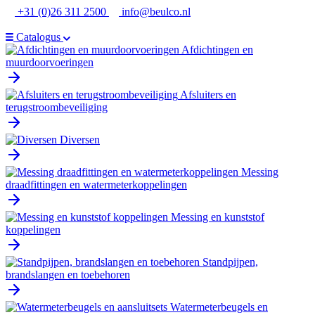
Ga
+31 (0)26 311 2500
info@beulco.nl
naar
de
Catalogus
inhoud
Afdichtingen en
muurdoorvoeringen
Afsluiters en
terugstroombeveiliging
Diversen
Messing
draadfittingen en watermeterkoppelingen
Messing en kunststof
koppelingen
Standpijpen,
brandslangen en toebehoren
Watermeterbeugels en