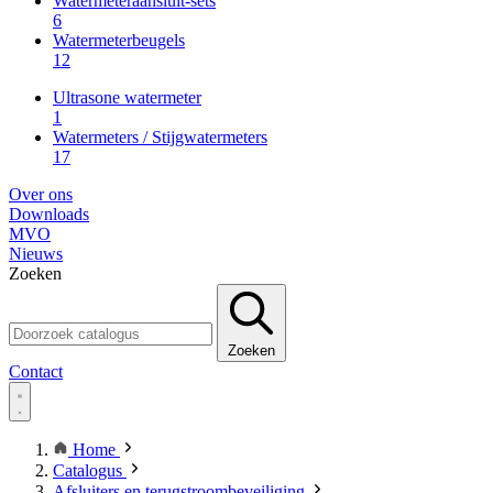
Watermeteraansluit-sets
6
Watermeterbeugels
12
Ultrasone watermeter
1
Watermeters / Stijgwatermeters
17
Over ons
Downloads
MVO
Nieuws
Zoeken
Zoeken
Contact
Home
Catalogus
Afsluiters en terugstroombeveiliging