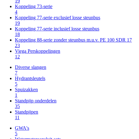
19
Koppeling 73-serie
4
Koppeling 77-serie exclusief losse steunbus
19
Koppeling 77-serie inclusief losse steunbus
18
Koppeling 88-serie zonder steunbus m.u.v. PE 100 SDR 17
23
Viega Perskoppelingen
12
Diverse slangen
7
Hydrantsleutels
5
Spuizakken
1
Standpijp onderdelen
35
Standpijpen
11
GWA's
5