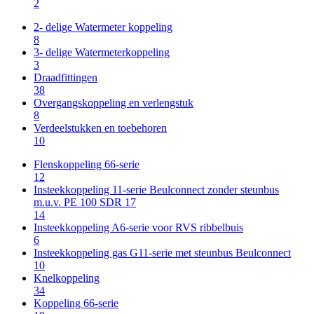
2
2- delige Watermeter koppeling
8
3- delige Watermeterkoppeling
3
Draadfittingen
38
Overgangskoppeling en verlengstuk
8
Verdeelstukken en toebehoren
10
Flenskoppeling 66-serie
12
Insteekkoppeling 11-serie Beulconnect zonder steunbus
m.u.v. PE 100 SDR 17
14
Insteekkoppeling A6-serie voor RVS ribbelbuis
6
Insteekkoppeling gas G11-serie met steunbus Beulconnect
10
Knelkoppeling
34
Koppeling 66-serie