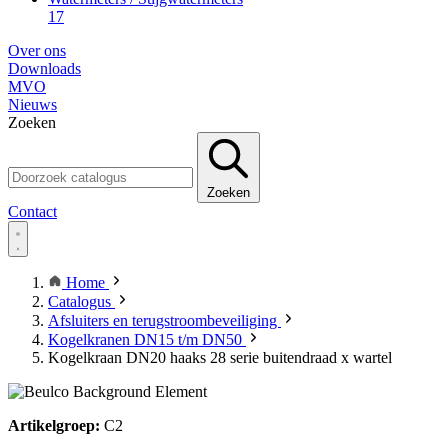
17
Over ons
Downloads
MVO
Nieuws
Zoeken
Zoeken
Contact
Home
Catalogus
Afsluiters en terugstroombeveiliging
Kogelkranen DN15 t/m DN50
Kogelkraan DN20 haaks 28 serie buitendraad x wartel
Artikelgroep:
C2