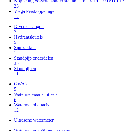
Koppeling 88-serie zonder steunbus m.u.v. PE 100 SDR 17
23
Viega Perskoppelingen
12
Diverse slangen
7
Hydrantsleutels
5
Spuizakken
1
Standpijp onderdelen
35
Standpijpen
11
GWA's
5
Watermeteraansluit-sets
6
Watermeterbeugels
12
Ultrasone watermeter
1
Watermeters / Stijgwatermeters