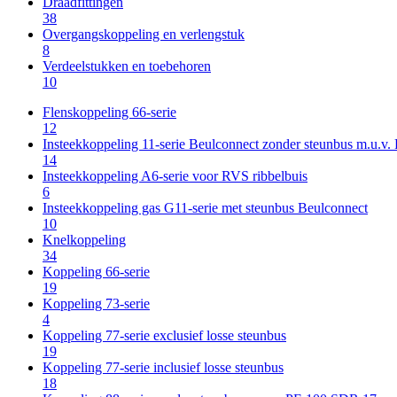
Draadfittingen
38
Overgangskoppeling en verlengstuk
8
Verdeelstukken en toebehoren
10
Flenskoppeling 66-serie
12
Insteekkoppeling 11-serie Beulconnect zonder steunbus m.u.v
14
Insteekkoppeling A6-serie voor RVS ribbelbuis
6
Insteekkoppeling gas G11-serie met steunbus Beulconnect
10
Knelkoppeling
34
Koppeling 66-serie
19
Koppeling 73-serie
4
Koppeling 77-serie exclusief losse steunbus
19
Koppeling 77-serie inclusief losse steunbus
18