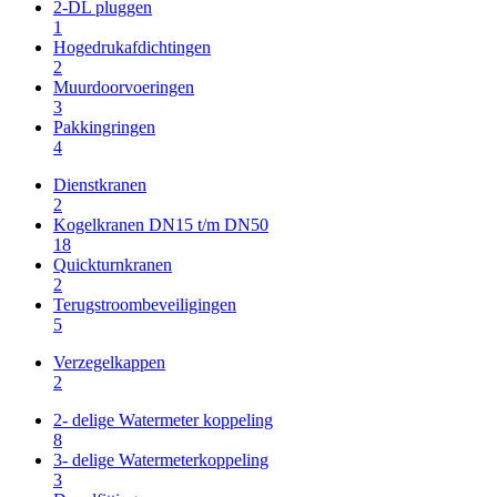
2-DL pluggen
1
Hogedrukafdichtingen
2
Muurdoorvoeringen
3
Pakkingringen
4
Dienstkranen
2
Kogelkranen DN15 t/m DN50
18
Quickturnkranen
2
Terugstroombeveiligingen
5
Verzegelkappen
2
2- delige Watermeter koppeling
8
3- delige Watermeterkoppeling
3