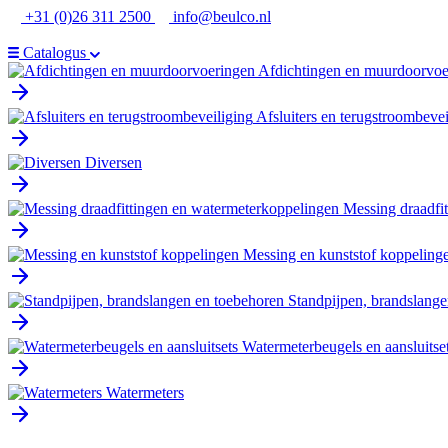
Ga
+31 (0)26 311 2500
info@beulco.nl
naar
de
Catalogus
inhoud
Afdichtingen en muurdoorvoe
Afsluiters en terugstroombevei
Diversen
Messing draadfi
Messing en kunststof koppeling
Standpijpen, brandslange
Watermeterbeugels en aansluitse
Watermeters