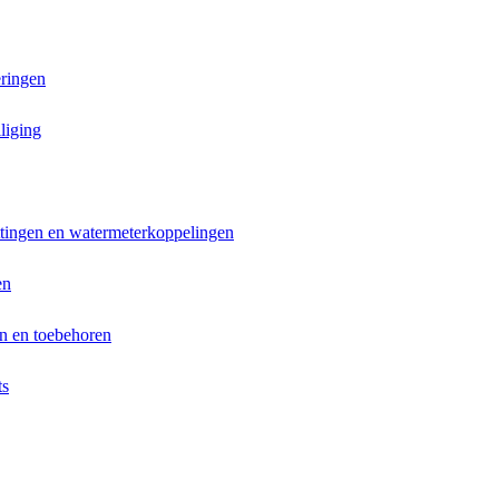
ringen
liging
ttingen en watermeterkoppelingen
en
n en toebehoren
ts