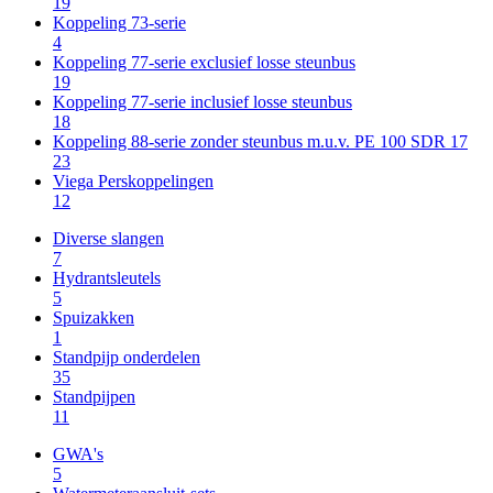
19
Koppeling 73-serie
4
Koppeling 77-serie exclusief losse steunbus
19
Koppeling 77-serie inclusief losse steunbus
18
Koppeling 88-serie zonder steunbus m.u.v. PE 100 SDR 17
23
Viega Perskoppelingen
12
Diverse slangen
7
Hydrantsleutels
5
Spuizakken
1
Standpijp onderdelen
35
Standpijpen
11
GWA's
5