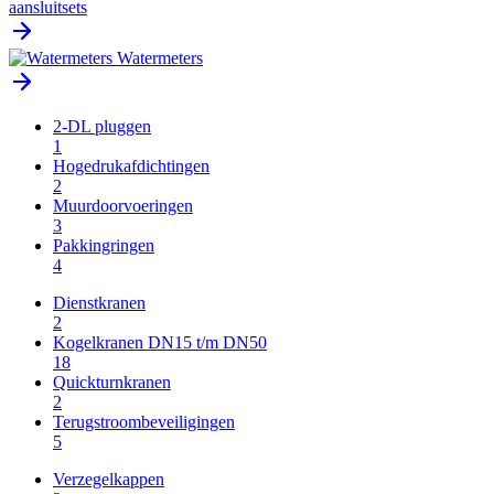
aansluitsets
Watermeters
2-DL pluggen
1
Hogedrukafdichtingen
2
Muurdoorvoeringen
3
Pakkingringen
4
Dienstkranen
2
Kogelkranen DN15 t/m DN50
18
Quickturnkranen
2
Terugstroombeveiligingen
5
Verzegelkappen