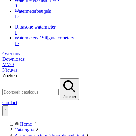
Watermeteraansluit-sets
6
Watermeterbeugels
12
Ultrasone watermeter
1
Watermeters / Stijgwatermeters
17
Over ons
Downloads
MVO
Nieuws
Zoeken
Zoeken
Contact
Home
Catalogus
Afsluiters en terugstroombeveiliging