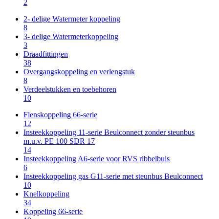
2
2- delige Watermeter koppeling
8
3- delige Watermeterkoppeling
3
Draadfittingen
38
Overgangskoppeling en verlengstuk
8
Verdeelstukken en toebehoren
10
Flenskoppeling 66-serie
12
Insteekkoppeling 11-serie Beulconnect zonder steunbus
m.u.v. PE 100 SDR 17
14
Insteekkoppeling A6-serie voor RVS ribbelbuis
6
Insteekkoppeling gas G11-serie met steunbus Beulconnect
10
Knelkoppeling
34
Koppeling 66-serie