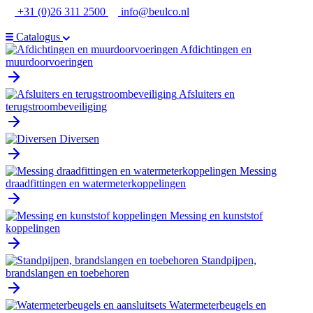
Ga
+31 (0)26 311 2500
info@beulco.nl
naar
de
Catalogus
inhoud
Afdichtingen en
muurdoorvoeringen
Afsluiters en
terugstroombeveiliging
Diversen
Messing
draadfittingen en watermeterkoppelingen
Messing en kunststof
koppelingen
Standpijpen,
brandslangen en toebehoren
Watermeterbeugels en