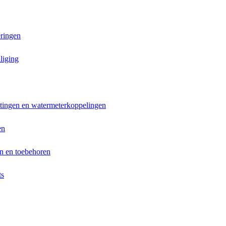
ringen
liging
ttingen en watermeterkoppelingen
en
n en toebehoren
ts