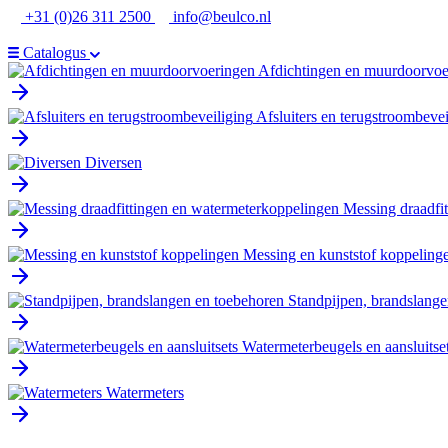
Ga
+31 (0)26 311 2500
info@beulco.nl
naar
de
Catalogus
inhoud
Afdichtingen en muurdoorvoe
Afsluiters en terugstroombevei
Diversen
Messing draadfi
Messing en kunststof koppeling
Standpijpen, brandslange
Watermeterbeugels en aansluitse
Watermeters