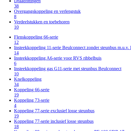
Draadfittingen
38
Overgangskoppeling en verlengstuk
8
Verdeelstukken en toebehoren
10
Flenskoppeling 66-serie
12
Insteekkoppeling 11-serie Beulconnect zonder steunbus m.u.v
14
Insteekkoppeling A6-serie voor RVS ribbelbuis
6
Insteekkoppeling gas G11-serie met steunbus Beulconnect
10
Knelkoppeling
34
Koppeling 66-serie
19
Koppeling 73-serie
4
Koppeling 77-serie exclusief losse steunbus
19
Koppeling 77-serie inclusief losse steunbus
18