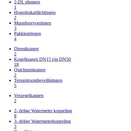
2-DL pluggen
1
Hogedrukafdichtingen
2
Muurdoorvoeringen
3
Pakkingringen
4
Dienstkranen
2
Kogelkranen DN15 t/m DN50
18
Quickturnkranen
2
Terugstroombeveiligingen
5
Verzegelkappen
2
2- delige Watermeter koppeling
8
3- delige Watermeterkoppeling
3