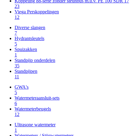
Koppeling 88-serie zonder steunbus m.u.v. PE 100 SDR 17
23
Viega Perskoppelingen
12
Diverse slangen
7
Hydrantsleutels
5
Spuizakken
1
Standpijp onderdelen
35
Standpijpen
11
GWA's
5
Watermeteraansluit-sets
6
Watermeterbeugels
12
Ultrasone watermeter
1
Watermeters / Stijgwatermeters