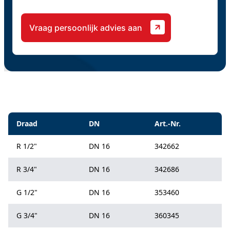
CAPTCHA
Specificaties
Draad
DN
Art.-Nr.
R 1/2"
DN 16
342662
R 3/4"
DN 16
342686
G 1/2"
DN 16
353460
G 3/4"
DN 16
360345