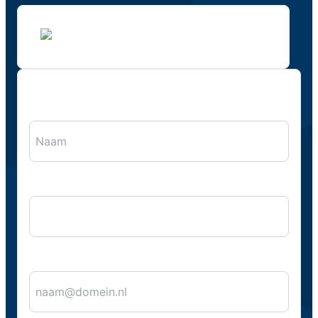
"
*
" geeft vereiste velden aan
Naam
*
Bedrijfsnaam
E-mail
*