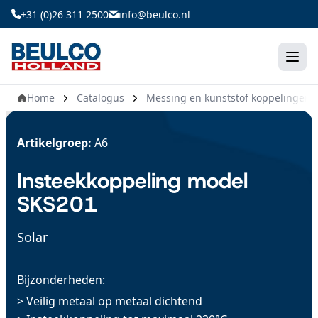
Ga
+31 (0)26 311 2500
info@beulco.nl
naar
de
inhoud
Home
Catalogus
Messing en kunststof koppelingen
Artikelgroep:
A6
Insteekkoppeling model
SKS201
Solar
Bijzonderheden:
> Veilig metaal op metaal dichtend