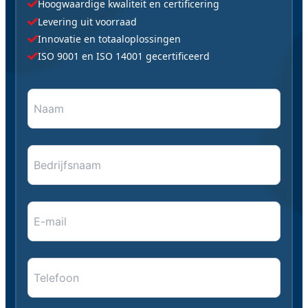
Hoogwaardige kwaliteit en certificering
Levering uit voorraad
Innovatie en totaaloplossingen
ISO 9001 en ISO 14001 gecertificeerd
Naam
"
*
" geeft vereiste velden aan
*
*
Bedrijfsnaam
E-
mail
*
*
Telefoon