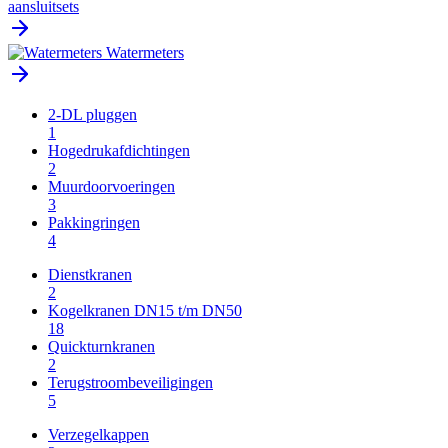
aansluitsets
Watermeters
2-DL pluggen
1
Hogedrukafdichtingen
2
Muurdoorvoeringen
3
Pakkingringen
4
Dienstkranen
2
Kogelkranen DN15 t/m DN50
18
Quickturnkranen
2
Terugstroombeveiligingen
5
Verzegelkappen