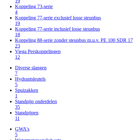
19
Koppeling 73-serie
4
Koppeling 77-serie exclusief losse steunbus
19
Koppeling 77-serie inclusief losse steunbus
18
Koppeling 88-serie zonder steunbus m.u.v. PE 100 SDR 17
23
Viega Perskoppelingen
12
Diverse slangen
7
Hydrantsleutels
5
Spuizakken
1
Standpijp onderdelen
35
Standpijpen
11
GWA's
5