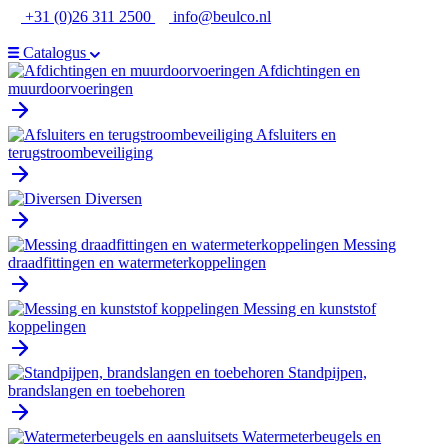
Ga
+31 (0)26 311 2500
info@beulco.nl
naar
de
Catalogus
inhoud
Afdichtingen en
muurdoorvoeringen
Afsluiters en
terugstroombeveiliging
Diversen
Messing
draadfittingen en watermeterkoppelingen
Messing en kunststof
koppelingen
Standpijpen,
brandslangen en toebehoren
Watermeterbeugels en