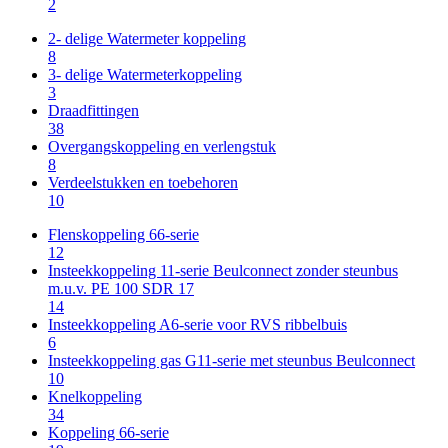
2
2- delige Watermeter koppeling
8
3- delige Watermeterkoppeling
3
Draadfittingen
38
Overgangskoppeling en verlengstuk
8
Verdeelstukken en toebehoren
10
Flenskoppeling 66-serie
12
Insteekkoppeling 11-serie Beulconnect zonder steunbus
m.u.v. PE 100 SDR 17
14
Insteekkoppeling A6-serie voor RVS ribbelbuis
6
Insteekkoppeling gas G11-serie met steunbus Beulconnect
10
Knelkoppeling
34
Koppeling 66-serie