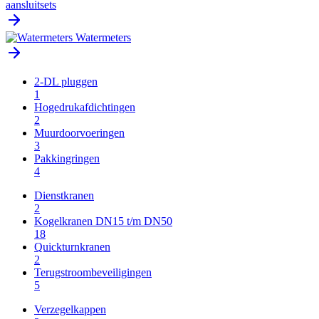
aansluitsets
Watermeters
2-DL pluggen
1
Hogedrukafdichtingen
2
Muurdoorvoeringen
3
Pakkingringen
4
Dienstkranen
2
Kogelkranen DN15 t/m DN50
18
Quickturnkranen
2
Terugstroombeveiligingen
5
Verzegelkappen