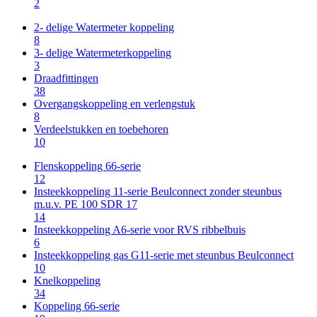
2
2- delige Watermeter koppeling
8
3- delige Watermeterkoppeling
3
Draadfittingen
38
Overgangskoppeling en verlengstuk
8
Verdeelstukken en toebehoren
10
Flenskoppeling 66-serie
12
Insteekkoppeling 11-serie Beulconnect zonder steunbus
m.u.v. PE 100 SDR 17
14
Insteekkoppeling A6-serie voor RVS ribbelbuis
6
Insteekkoppeling gas G11-serie met steunbus Beulconnect
10
Knelkoppeling
34
Koppeling 66-serie