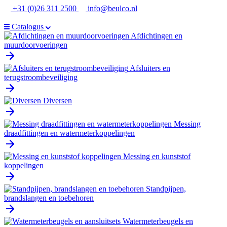
Ga
+31 (0)26 311 2500
info@beulco.nl
naar
de
Catalogus
inhoud
Afdichtingen en
muurdoorvoeringen
Afsluiters en
terugstroombeveiliging
Diversen
Messing
draadfittingen en watermeterkoppelingen
Messing en kunststof
koppelingen
Standpijpen,
brandslangen en toebehoren
Watermeterbeugels en