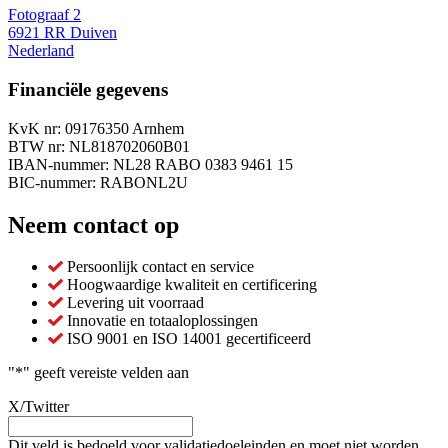
Fotograaf 2
6921 RR Duiven
Nederland
Financiële gegevens
KvK nr: 09176350 Arnhem
BTW nr: NL818702060B01
IBAN-nummer: NL28 RABO 0383 9461 15
BIC-nummer: RABONL2U
Neem contact op
Persoonlijk contact en service
Hoogwaardige kwaliteit en certificering
Levering uit voorraad
Innovatie en totaaloplossingen
ISO 9001 en ISO 14001 gecertificeerd
"
*
" geeft vereiste velden aan
X/Twitter
Dit veld is bedoeld voor validatiedoeleinden en moet niet worden