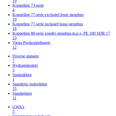
19
Koppeling 73-serie
4
Koppeling 77-serie exclusief losse steunbus
19
Koppeling 77-serie inclusief losse steunbus
18
Koppeling 88-serie zonder steunbus m.u.v. PE 100 SDR 17
23
Viega Perskoppelingen
12
Diverse slangen
7
Hydrantsleutels
5
Spuizakken
1
Standpijp onderdelen
35
Standpijpen
11
GWA's
5