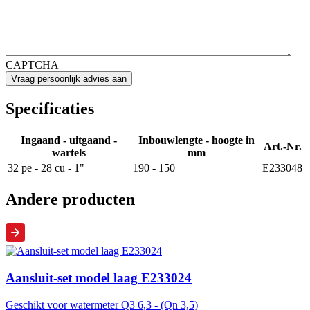
CAPTCHA
Specificaties
Ingaand - uitgaand -
Inbouwlengte - hoogte in
Art.-Nr.
wartels
mm
32 pe - 28 cu - 1"
190 - 150
E233048
Andere producten
Aansluit-set model laag E233024
Geschikt voor watermeter Q3 6,3 - (Qn 3,5)