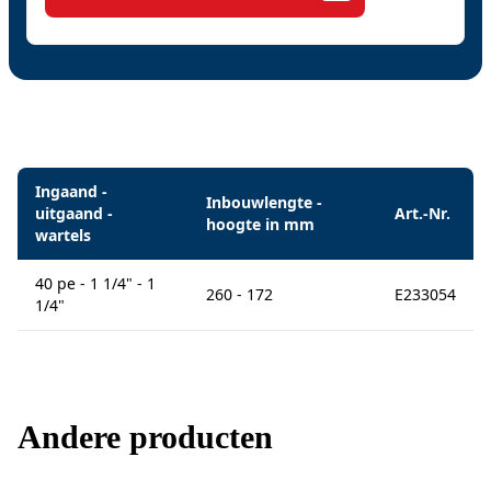
Specificaties
Ingaand -
Inbouwlengte -
uitgaand -
Art.-Nr.
hoogte in mm
wartels
40 pe - 1 1/4" - 1
260 - 172
E233054
1/4"
Andere producten