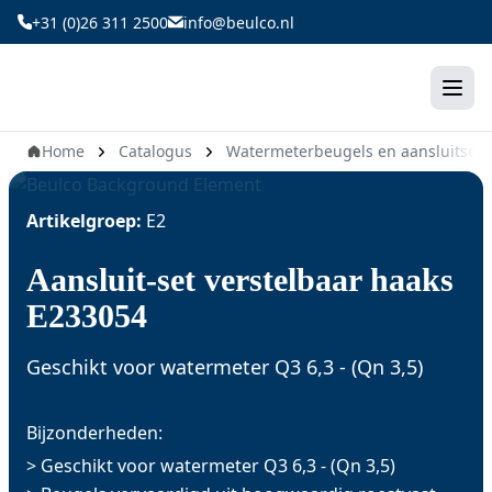
Ga
+31 (0)26 311 2500
info@beulco.nl
naar
de
inhoud
Home
Catalogus
Watermeterbeugels en aansluitsets
Artikelgroep:
E2
Aansluit-set verstelbaar haaks
E233054
Geschikt voor watermeter Q3 6,3 - (Qn 3,5)
Bijzonderheden:
> Geschikt voor watermeter Q3 6,3 - (Qn 3,5)