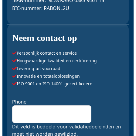
IBAN-nummer: NL28 RABO 0383 9461 15
BIC-nummer: RABONL2U
Neem contact op
Persoonlijk contact en service
Hoogwaardige kwaliteit en certificering
Levering uit voorraad
Innovatie en totaaloplossingen
ISO 9001 en ISO 14001 gecertificeerd
"
Phone
*
" geeft vereiste velden aan
Dit veld is bedoeld voor validatiedoeleinden en
moet niet worden gewijzigd.