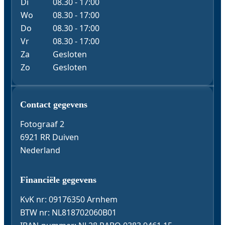
Di
08.30 - 17:00
Wo
08.30 - 17:00
Do
08.30 - 17:00
Vr
08.30 - 17:00
Za
Gesloten
Zo
Gesloten
Contact & Gegevens
Contact gegevens
Fotograaf 2
6921 RR Duiven
Nederland
Financiële gegevens
KvK nr: 09176350 Arnhem
BTW nr: NL818702060B01