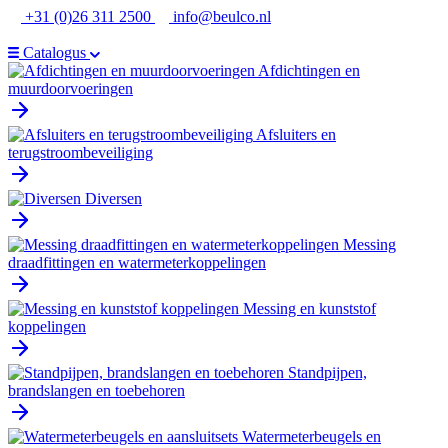
Ga
+31 (0)26 311 2500
info@beulco.nl
naar
de
Catalogus
inhoud
Afdichtingen en
muurdoorvoeringen
Afsluiters en
terugstroombeveiliging
Diversen
Messing
draadfittingen en watermeterkoppelingen
Messing en kunststof
koppelingen
Standpijpen,
brandslangen en toebehoren
Watermeterbeugels en