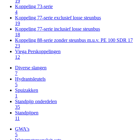
19
Koppeling 73-serie
4
Koppeling 77-serie exclusief losse steunbus
19
Koppeling 77-serie inclusief losse steunbus
18
Koppeling 88-serie zonder steunbus m.u.v. PE 100 SDR 17
23
Viega Perskoppelingen
12
Diverse slangen
7
Hydrantsleutels
5
Spuizakken
1
Standpijp onderdelen
35
Standpijpen
11
GWA's
5