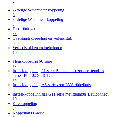
2
2- delige Watermeter koppeling
8
3- delige Watermeterkoppeling
3
Draadfittingen
38
Overgangskoppeling en verlengstuk
8
Verdeelstukken en toebehoren
10
Flenskoppeling 66-serie
12
Insteekkoppeling 11-serie Beulconnect zonder steunbus
m.u.v. PE 100 SDR 17
14
Insteekkoppeling A6-serie voor RVS ribbelbuis
6
Insteekkoppeling gas G11-serie met steunbus Beulconnect
10
Knelkoppeling
34
Koppeling 66-serie