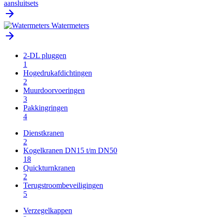
aansluitsets
Watermeters
2-DL pluggen
1
Hogedrukafdichtingen
2
Muurdoorvoeringen
3
Pakkingringen
4
Dienstkranen
2
Kogelkranen DN15 t/m DN50
18
Quickturnkranen
2
Terugstroombeveiligingen
5
Verzegelkappen