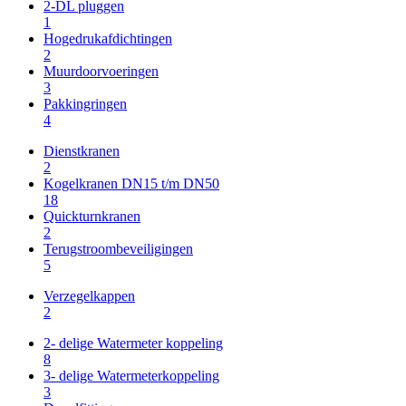
2-DL pluggen
1
Hogedrukafdichtingen
2
Muurdoorvoeringen
3
Pakkingringen
4
Dienstkranen
2
Kogelkranen DN15 t/m DN50
18
Quickturnkranen
2
Terugstroombeveiligingen
5
Verzegelkappen
2
2- delige Watermeter koppeling
8
3- delige Watermeterkoppeling
3