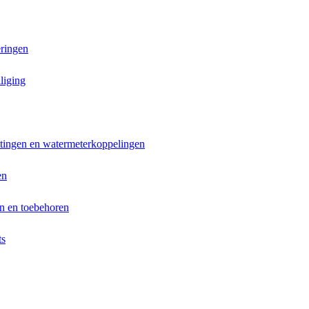
ringen
liging
ttingen en watermeterkoppelingen
en
n en toebehoren
ts