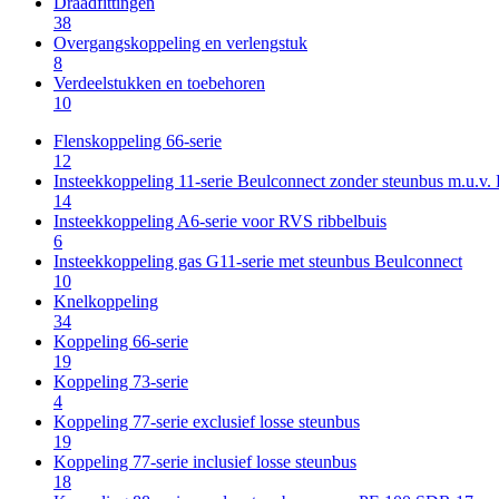
Draadfittingen
38
Overgangskoppeling en verlengstuk
8
Verdeelstukken en toebehoren
10
Flenskoppeling 66-serie
12
Insteekkoppeling 11-serie Beulconnect zonder steunbus m.u.v
14
Insteekkoppeling A6-serie voor RVS ribbelbuis
6
Insteekkoppeling gas G11-serie met steunbus Beulconnect
10
Knelkoppeling
34
Koppeling 66-serie
19
Koppeling 73-serie
4
Koppeling 77-serie exclusief losse steunbus
19
Koppeling 77-serie inclusief losse steunbus
18