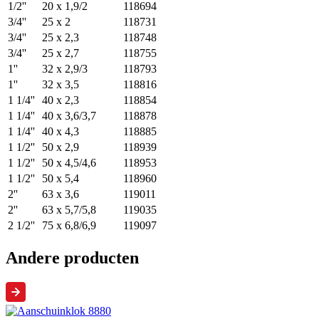
1/2''
20 x 1,9/2
118694
3/4''
25 x 2
118731
3/4''
25 x 2,3
118748
3/4''
25 x 2,7
118755
1''
32 x 2,9/3
118793
1''
32 x 3,5
118816
1 1/4''
40 x 2,3
118854
1 1/4''
40 x 3,6/3,7
118878
1 1/4''
40 x 4,3
118885
1 1/2''
50 x 2,9
118939
1 1/2''
50 x 4,5/4,6
118953
1 1/2''
50 x 5,4
118960
2''
63 x 3,6
119011
2''
63 x 5,7/5,8
119035
2 1/2''
75 x 6,8/6,9
119097
Andere producten