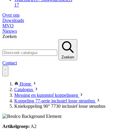
17
Over ons
Downloads
MVO
Nieuws
Zoeken
Zoeken
Contact
Home
Catalogus
Messing en kunststof koppelingen
Koppeling 77-serie inclusief losse steunbus
Kniekoppeling 90° 7730 inclusief losse steunbus
Artikelgroep:
A2