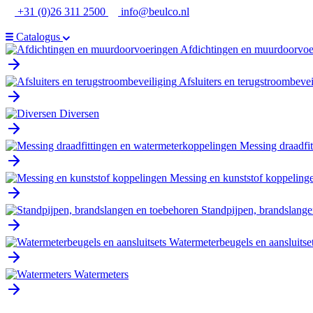
Ga
+31 (0)26 311 2500
info@beulco.nl
naar
de
Catalogus
inhoud
Afdichtingen en muurdoorvoe
Afsluiters en terugstroombevei
Diversen
Messing draadfi
Messing en kunststof koppeling
Standpijpen, brandslange
Watermeterbeugels en aansluitse
Watermeters