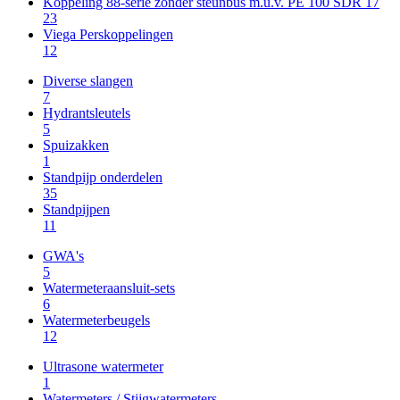
Koppeling 88-serie zonder steunbus m.u.v. PE 100 SDR 17
23
Viega Perskoppelingen
12
Diverse slangen
7
Hydrantsleutels
5
Spuizakken
1
Standpijp onderdelen
35
Standpijpen
11
GWA's
5
Watermeteraansluit-sets
6
Watermeterbeugels
12
Ultrasone watermeter
1
Watermeters / Stijgwatermeters