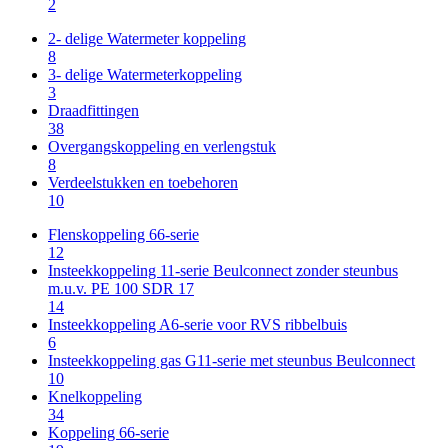
2
2- delige Watermeter koppeling
8
3- delige Watermeterkoppeling
3
Draadfittingen
38
Overgangskoppeling en verlengstuk
8
Verdeelstukken en toebehoren
10
Flenskoppeling 66-serie
12
Insteekkoppeling 11-serie Beulconnect zonder steunbus
m.u.v. PE 100 SDR 17
14
Insteekkoppeling A6-serie voor RVS ribbelbuis
6
Insteekkoppeling gas G11-serie met steunbus Beulconnect
10
Knelkoppeling
34
Koppeling 66-serie