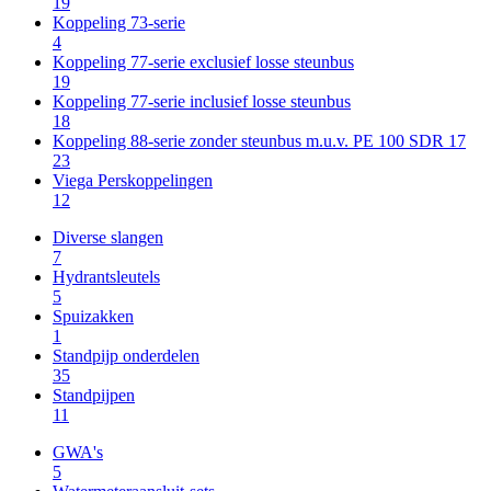
19
Koppeling 73-serie
4
Koppeling 77-serie exclusief losse steunbus
19
Koppeling 77-serie inclusief losse steunbus
18
Koppeling 88-serie zonder steunbus m.u.v. PE 100 SDR 17
23
Viega Perskoppelingen
12
Diverse slangen
7
Hydrantsleutels
5
Spuizakken
1
Standpijp onderdelen
35
Standpijpen
11
GWA's
5