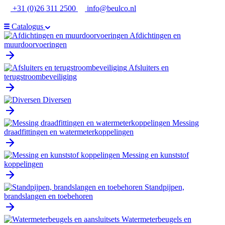
Ga
+31 (0)26 311 2500
info@beulco.nl
naar
de
Catalogus
inhoud
Afdichtingen en
muurdoorvoeringen
Afsluiters en
terugstroombeveiliging
Diversen
Messing
draadfittingen en watermeterkoppelingen
Messing en kunststof
koppelingen
Standpijpen,
brandslangen en toebehoren
Watermeterbeugels en