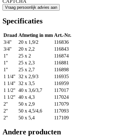
CAPTCHA
Specificaties
Draad
Afmeting in mm
Art.-Nr.
3/4''
20 x 1,9/2
116836
3/4''
20 x 2,2
116843
1''
25 x 2
116874
1''
25 x 2,3
116881
1''
25 x 2,7
116898
1 1/4''
32 x 2,9/3
116935
1 1/4''
32 x 3,5
116959
1 1/2''
40 x 3,6/3,7
117017
1 1/2''
40 x 4,3
117024
2''
50 x 2,9
117079
2''
50 x 4,5/4,6
117093
2''
50 x 5,4
117109
Andere producten