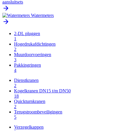
aansluitsets
Watermeters
2-DL pluggen
1
Hogedrukafdichtingen
2
Muurdoorvoeringen
3
Pakkingringen
4
Dienstkranen
2
Kogelkranen DN15 t/m DN50
18
Quickturnkranen
2
Terugstroombeveiligingen
5
Verzegelkappen