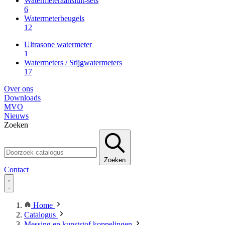
Watermeteraansluit-sets
6
Watermeterbeugels
12
Ultrasone watermeter
1
Watermeters / Stijgwatermeters
17
Over ons
Downloads
MVO
Nieuws
Zoeken
Zoeken
Contact
Home
Catalogus
Messing en kunststof koppelingen