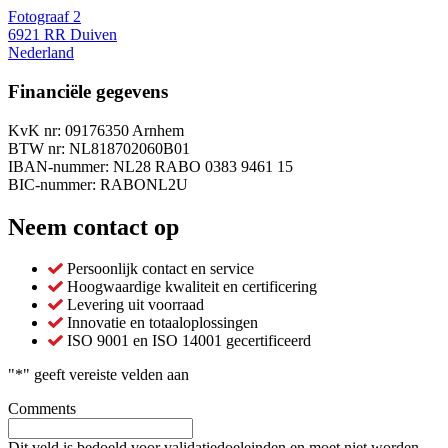
Fotograaf 2
6921 RR Duiven
Nederland
Financiële gegevens
KvK nr: 09176350 Arnhem
BTW nr: NL818702060B01
IBAN-nummer: NL28 RABO 0383 9461 15
BIC-nummer: RABONL2U
Neem contact op
Persoonlijk contact en service
Hoogwaardige kwaliteit en certificering
Levering uit voorraad
Innovatie en totaaloplossingen
ISO 9001 en ISO 14001 gecertificeerd
"
*
" geeft vereiste velden aan
Comments
Dit veld is bedoeld voor validatiedoeleinden en moet niet worden