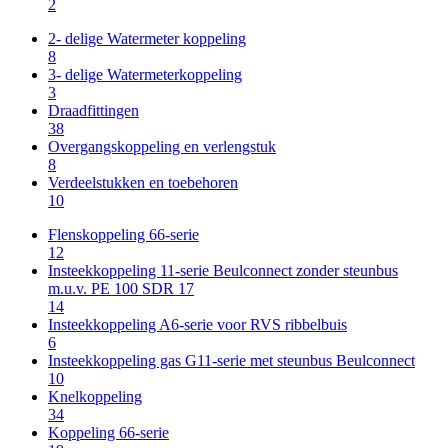
2
2- delige Watermeter koppeling
8
3- delige Watermeterkoppeling
3
Draadfittingen
38
Overgangskoppeling en verlengstuk
8
Verdeelstukken en toebehoren
10
Flenskoppeling 66-serie
12
Insteekkoppeling 11-serie Beulconnect zonder steunbus
m.u.v. PE 100 SDR 17
14
Insteekkoppeling A6-serie voor RVS ribbelbuis
6
Insteekkoppeling gas G11-serie met steunbus Beulconnect
10
Knelkoppeling
34
Koppeling 66-serie