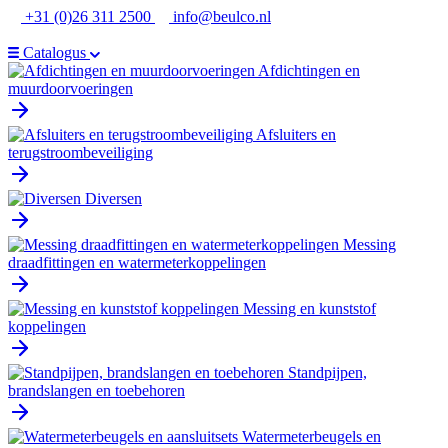
Ga
+31 (0)26 311 2500
info@beulco.nl
naar
de
Catalogus
inhoud
Afdichtingen en
muurdoorvoeringen
Afsluiters en
terugstroombeveiliging
Diversen
Messing
draadfittingen en watermeterkoppelingen
Messing en kunststof
koppelingen
Standpijpen,
brandslangen en toebehoren
Watermeterbeugels en