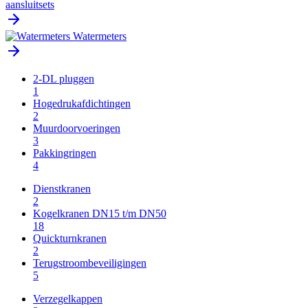
aansluitsets
Watermeters
2-DL pluggen
1
Hogedrukafdichtingen
2
Muurdoorvoeringen
3
Pakkingringen
4
Dienstkranen
2
Kogelkranen DN15 t/m DN50
18
Quickturnkranen
2
Terugstroombeveiligingen
5
Verzegelkappen