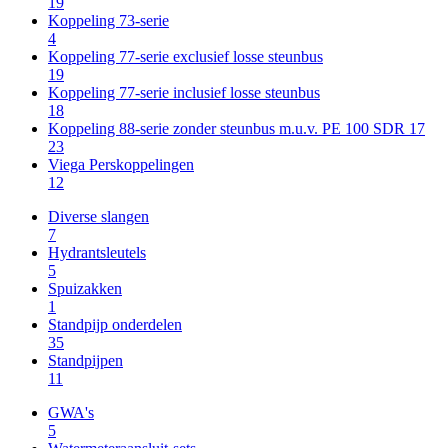
19
Koppeling 73-serie
4
Koppeling 77-serie exclusief losse steunbus
19
Koppeling 77-serie inclusief losse steunbus
18
Koppeling 88-serie zonder steunbus m.u.v. PE 100 SDR 17
23
Viega Perskoppelingen
12
Diverse slangen
7
Hydrantsleutels
5
Spuizakken
1
Standpijp onderdelen
35
Standpijpen
11
GWA's
5