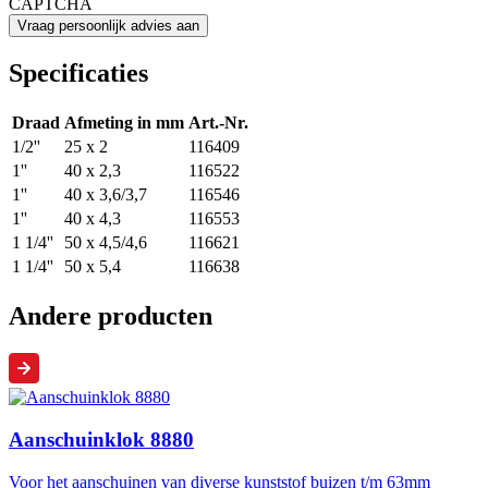
CAPTCHA
Specificaties
Draad
Afmeting in mm
Art.-Nr.
1/2''
25 x 2
116409
1''
40 x 2,3
116522
1''
40 x 3,6/3,7
116546
1''
40 x 4,3
116553
1 1/4''
50 x 4,5/4,6
116621
1 1/4''
50 x 5,4
116638
Andere producten
Aanschuinklok 8880
Voor het aanschuinen van diverse kunststof buizen t/m 63mm