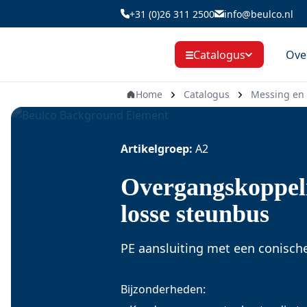
Ga
+31 (0)26 311 2500
info@beulco.nl
naar
de
Ove
Catalogus
inhoud
Home
Catalogus
Messing en 
Artikelgroep:
A2
Overgangskoppeli
losse steunbus
PE aansluiting met een conisch
Bijzonderheden: