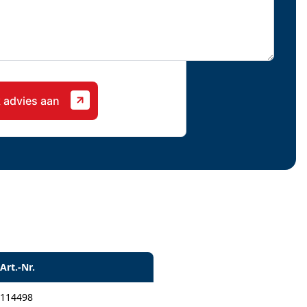
Art.-Nr.
114498