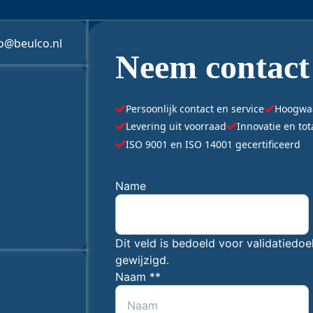
fo@beulco.nl
Neem contact
Persoonlijk contact en service
Hoogwaar
Levering uit voorraad
Innovatie en to
ISO 9001 en ISO 14001 gecertificeerd
"
Name
*
" geeft vereiste velden aan
Dit veld is bedoeld voor validatiedo
gewijzigd.
Gegevens
Naam *
*