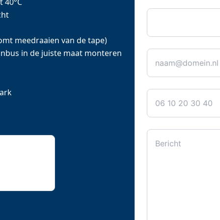
t 40°C
Bedrijfsnaam
cht
omt meedraaien van de tape)
E-mail
*
unbus in de juiste maat monteren
Telefoon
ark
Bericht