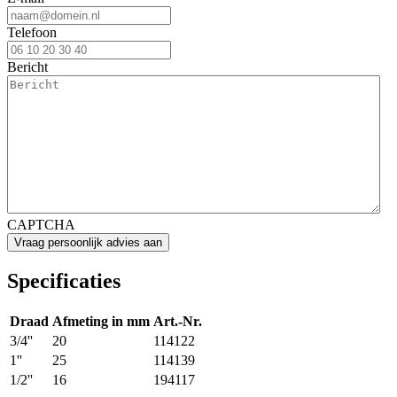
Telefoon
Bericht
CAPTCHA
Specificaties
Draad
Afmeting in mm
Art.-Nr.
3/4''
20
114122
1''
25
114139
1/2''
16
194117