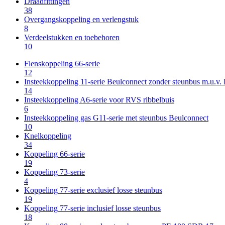
Draadfittingen
38
Overgangskoppeling en verlengstuk
8
Verdeelstukken en toebehoren
10
Flenskoppeling 66-serie
12
Insteekkoppeling 11-serie Beulconnect zonder steunbus m.u.v
14
Insteekkoppeling A6-serie voor RVS ribbelbuis
6
Insteekkoppeling gas G11-serie met steunbus Beulconnect
10
Knelkoppeling
34
Koppeling 66-serie
19
Koppeling 73-serie
4
Koppeling 77-serie exclusief losse steunbus
19
Koppeling 77-serie inclusief losse steunbus
18