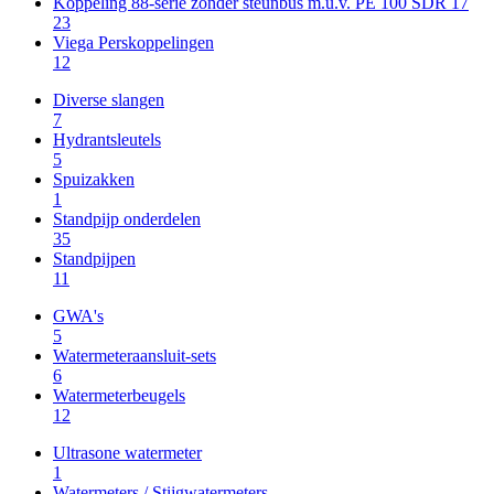
Koppeling 88-serie zonder steunbus m.u.v. PE 100 SDR 17
23
Viega Perskoppelingen
12
Diverse slangen
7
Hydrantsleutels
5
Spuizakken
1
Standpijp onderdelen
35
Standpijpen
11
GWA's
5
Watermeteraansluit-sets
6
Watermeterbeugels
12
Ultrasone watermeter
1
Watermeters / Stijgwatermeters