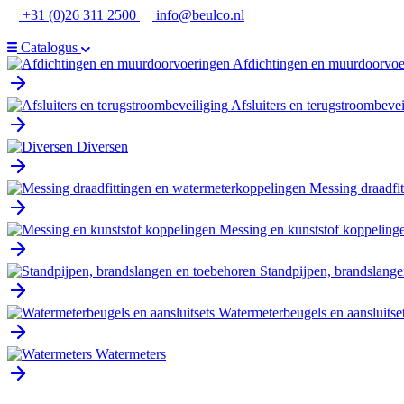
Ga
+31 (0)26 311 2500
info@beulco.nl
naar
de
Catalogus
inhoud
Afdichtingen en muurdoorvoe
Afsluiters en terugstroombevei
Diversen
Messing draadfi
Messing en kunststof koppeling
Standpijpen, brandslange
Watermeterbeugels en aansluitse
Watermeters