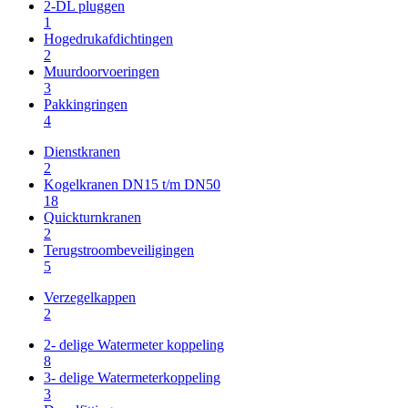
2-DL pluggen
1
Hogedrukafdichtingen
2
Muurdoorvoeringen
3
Pakkingringen
4
Dienstkranen
2
Kogelkranen DN15 t/m DN50
18
Quickturnkranen
2
Terugstroombeveiligingen
5
Verzegelkappen
2
2- delige Watermeter koppeling
8
3- delige Watermeterkoppeling
3