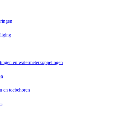
ringen
liging
ttingen en watermeterkoppelingen
en
n en toebehoren
ts