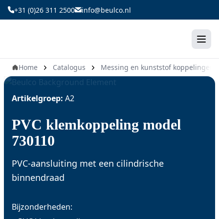
Ga
+31 (0)26 311 2500
info@beulco.nl
naar
de
inhoud
Home
Catalogus
Messing en kunststof koppelingen
Artikelgroep:
A2
PVC klemkoppeling model
730110
PVC-aansluiting met een cilindrische
binnendraad
Bijzonderheden: