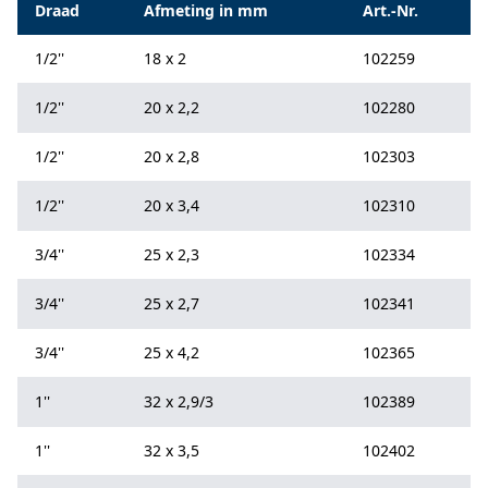
Specificaties
Draad
Afmeting in mm
Art.-Nr.
1/2''
18 x 2
102259
1/2''
20 x 2,2
102280
1/2''
20 x 2,8
102303
1/2''
20 x 3,4
102310
3/4''
25 x 2,3
102334
3/4''
25 x 2,7
102341
3/4''
25 x 4,2
102365
1''
32 x 2,9/3
102389
1''
32 x 3,5
102402