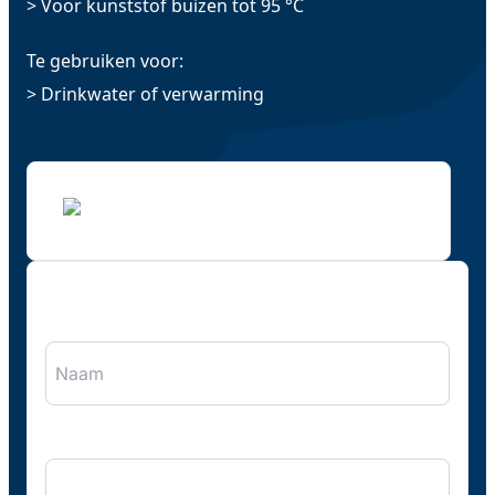
> Voor kunststof buizen tot 95 °C
Te gebruiken voor:
> Drinkwater of verwarming
"
*
" geeft vereiste velden aan
Naam
*
Bedrijfsnaam