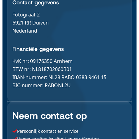
Contact & Gegevens
Contact gegevens
Fotograaf 2
6921 RR Duiven
Nederland
Financiële gegevens
KvK nr: 09176350 Arnhem
BTW nr: NL818702060B01
IBAN-nummer: NL28 RABO 0383 9461 15
BIC-nummer: RABONL2U
Neem contact op
Persoonlijk contact en service
Hoogwaardige kwaliteit en certificering