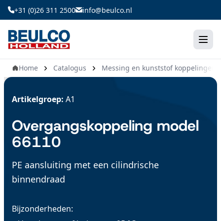
Ga
+31 (0)26 311 2500
info@beulco.nl
naar
de
inhoud
Home
Catalogus
Messing en kunststof koppelingen
Artikelgroep:
A1
Overgangskoppeling model
66110
PE aansluiting met een cilindrische
binnendraad
Bijzonderheden: