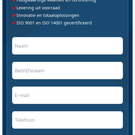
Levering uit voorraad
Innovatie en totaaloplossingen
ISO 9001 en ISO 14001 gecertificeerd
Naam
"
*
" geeft vereiste velden aan
*
*
Bedrijfsnaam
E-
mail
*
*
Telefoon