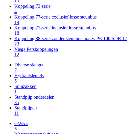
19
Koppeling 73-serie
4
Koppeling 77-serie exclusief losse steunbus
19
Koppeling 77-serie inclusief losse steunbus
18
Koppeling 88-serie zonder steunbus m.u.v. PE 100 SDR 17
23
Viega Perskoppelingen
12
Diverse slangen
7
Hydrantsleutels
5
Spuizakken
1
Standpijp onderdelen
35
Standpijpen
11
GWA's
5