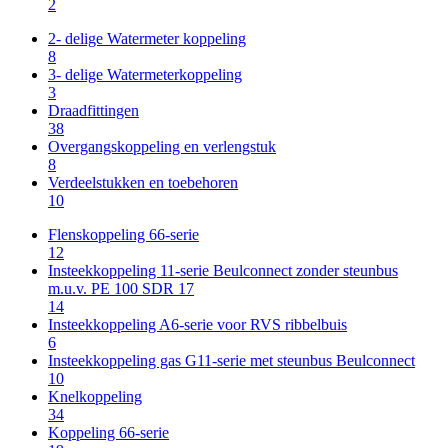
2
2- delige Watermeter koppeling
8
3- delige Watermeterkoppeling
3
Draadfittingen
38
Overgangskoppeling en verlengstuk
8
Verdeelstukken en toebehoren
10
Flenskoppeling 66-serie
12
Insteekkoppeling 11-serie Beulconnect zonder steunbus
m.u.v. PE 100 SDR 17
14
Insteekkoppeling A6-serie voor RVS ribbelbuis
6
Insteekkoppeling gas G11-serie met steunbus Beulconnect
10
Knelkoppeling
34
Koppeling 66-serie