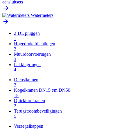
aansluitsets
Watermeters
2-DL pluggen
1
Hogedrukafdichtingen
2
Muurdoorvoeringen
3
Pakkingringen
4
Dienstkranen
2
Kogelkranen DN15 t/m DN50
18
Quickturnkranen
2
Terugstroombeveiligingen
5
Verzegelkappen