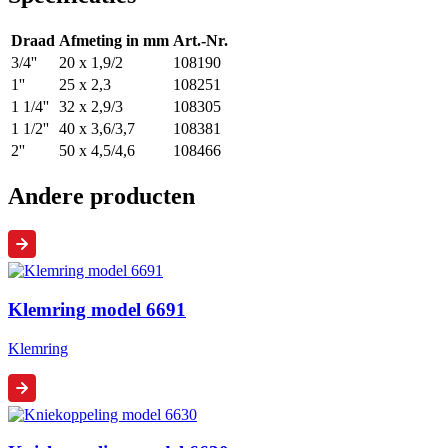
Draad
Afmeting in mm
Art.-Nr.
3/4''
20 x 1,9/2
108190
1''
25 x 2,3
108251
1 1/4''
32 x 2,9/3
108305
1 1/2''
40 x 3,6/3,7
108381
2''
50 x 4,5/4,6
108466
Andere producten
Klemring model 6691
Klemring