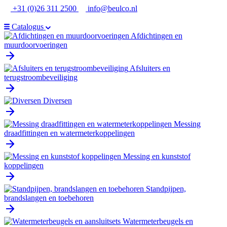
Ga
+31 (0)26 311 2500
info@beulco.nl
naar
de
Catalogus
inhoud
Afdichtingen en
muurdoorvoeringen
Afsluiters en
terugstroombeveiliging
Diversen
Messing
draadfittingen en watermeterkoppelingen
Messing en kunststof
koppelingen
Standpijpen,
brandslangen en toebehoren
Watermeterbeugels en