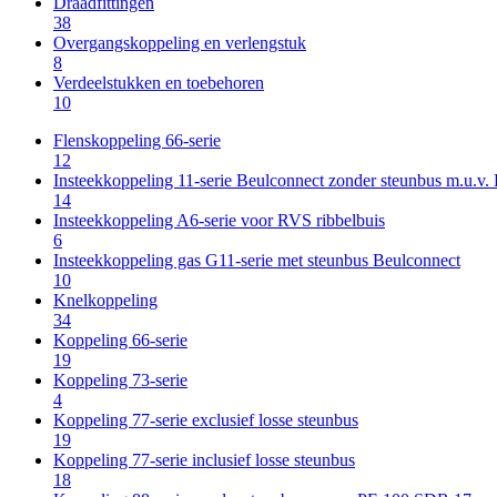
Draadfittingen
38
Overgangskoppeling en verlengstuk
8
Verdeelstukken en toebehoren
10
Flenskoppeling 66-serie
12
Insteekkoppeling 11-serie Beulconnect zonder steunbus m.u.v
14
Insteekkoppeling A6-serie voor RVS ribbelbuis
6
Insteekkoppeling gas G11-serie met steunbus Beulconnect
10
Knelkoppeling
34
Koppeling 66-serie
19
Koppeling 73-serie
4
Koppeling 77-serie exclusief losse steunbus
19
Koppeling 77-serie inclusief losse steunbus
18