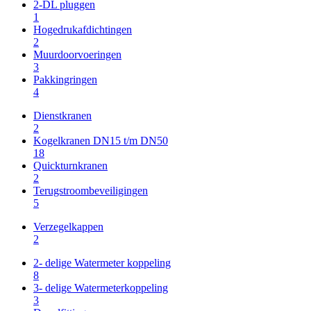
2-DL pluggen
1
Hogedrukafdichtingen
2
Muurdoorvoeringen
3
Pakkingringen
4
Dienstkranen
2
Kogelkranen DN15 t/m DN50
18
Quickturnkranen
2
Terugstroombeveiligingen
5
Verzegelkappen
2
2- delige Watermeter koppeling
8
3- delige Watermeterkoppeling
3