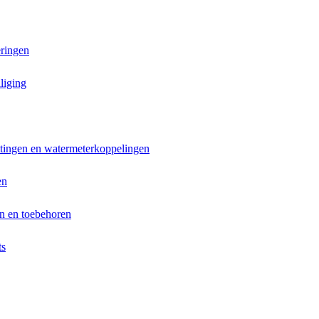
ringen
liging
ttingen en watermeterkoppelingen
en
n en toebehoren
ts