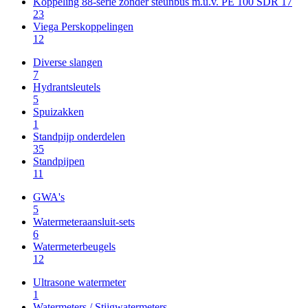
Koppeling 88-serie zonder steunbus m.u.v. PE 100 SDR 17
23
Viega Perskoppelingen
12
Diverse slangen
7
Hydrantsleutels
5
Spuizakken
1
Standpijp onderdelen
35
Standpijpen
11
GWA's
5
Watermeteraansluit-sets
6
Watermeterbeugels
12
Ultrasone watermeter
1
Watermeters / Stijgwatermeters