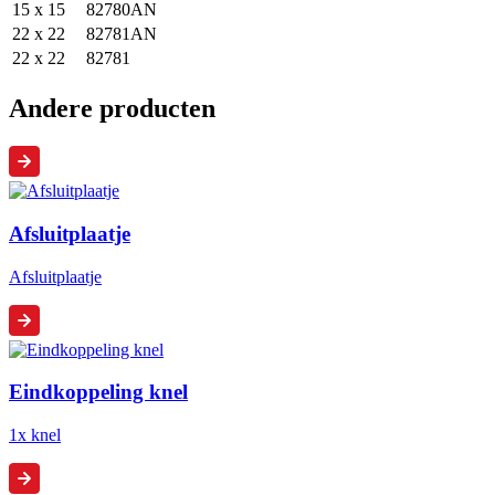
15 x 15
82780AN
22 x 22
82781AN
22 x 22
82781
Andere producten
Afsluitplaatje
Afsluitplaatje
Eindkoppeling knel
1x knel