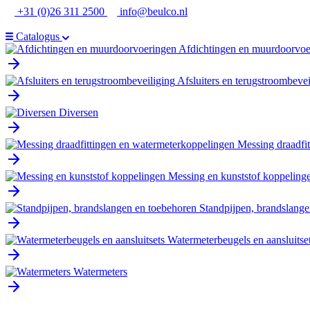
Ga
+31 (0)26 311 2500
info@beulco.nl
naar
de
Catalogus
inhoud
Afdichtingen en muurdoorvoe
Afsluiters en terugstroombevei
Diversen
Messing draadfi
Messing en kunststof koppeling
Standpijpen, brandslange
Watermeterbeugels en aansluitse
Watermeters