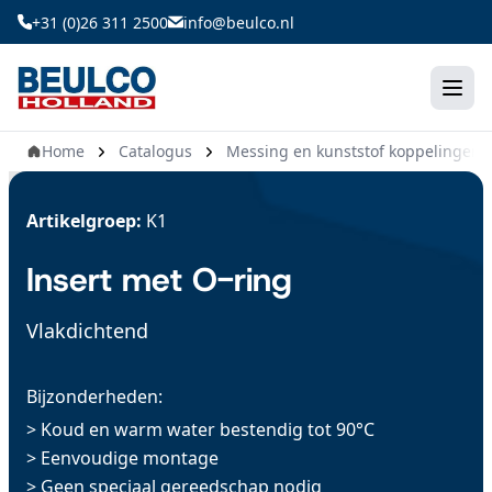
Ga
+31 (0)26 311 2500
info@beulco.nl
naar
de
inhoud
Home
Catalogus
Messing en kunststof koppelingen
Artikelgroep:
K1
Insert met O-ring
Vlakdichtend
Bijzonderheden:
> Koud en warm water bestendig tot 90°C
> Eenvoudige montage
> Geen speciaal gereedschap nodig