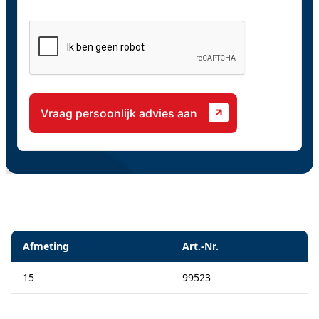
CAPTCHA
Specificaties
Afmeting
Art.-Nr.
15
99523