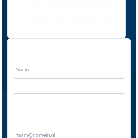
"
*
" geeft vereiste velden aan
Naam
*
Bedrijfsnaam
E-mail
*