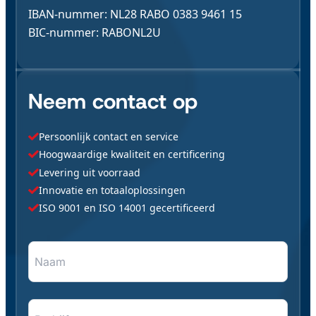
IBAN-nummer: NL28 RABO 0383 9461 15
BIC-nummer: RABONL2U
Neem contact op
Persoonlijk contact en service
Hoogwaardige kwaliteit en certificering
Levering uit voorraad
Innovatie en totaaloplossingen
ISO 9001 en ISO 14001 gecertificeerd
Naam
"
*
" geeft vereiste velden aan
*
*
Bedrijfsnaam