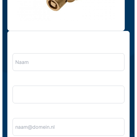
"
*
" geeft vereiste velden aan
Naam
*
Bedrijfsnaam
E-mail
*