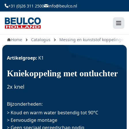
Ga
+31 (0)26 311 2500
info@beulco.nl
naar
de
inhoud
Home
Catalogus
Messing en kunststof koppelingen
Artikelgroep:
K1
Kniekoppeling met ontluchter
2x knel
Bijzonderheden:
> Koud en warm water bestendig tot 90°C
> Eenvoudige montage
> Geen speciaal gereedschap nodig