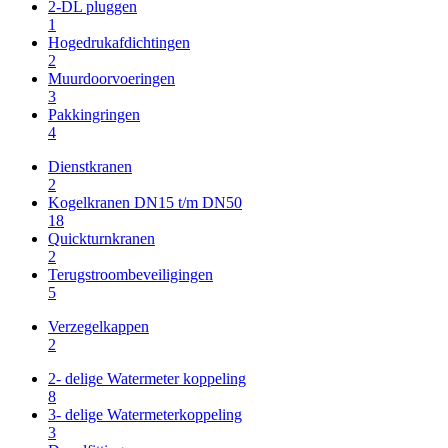
2-DL pluggen
1
Hogedrukafdichtingen
2
Muurdoorvoeringen
3
Pakkingringen
4
Dienstkranen
2
Kogelkranen DN15 t/m DN50
18
Quickturnkranen
2
Terugstroombeveiligingen
5
Verzegelkappen
2
2- delige Watermeter koppeling
8
3- delige Watermeterkoppeling
3