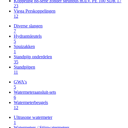
Koppeling 88-serie zonder steunbus m.u.v. PE 100 SDR 17
23
Viega Perskoppelingen
12
Diverse slangen
7
Hydrantsleutels
5
Spuizakken
1
Standpijp onderdelen
35
Standpijpen
11
GWA's
5
Watermeteraansluit-sets
6
Watermeterbeugels
12
Ultrasone watermeter
1
Watermeters / Stijgwatermeters