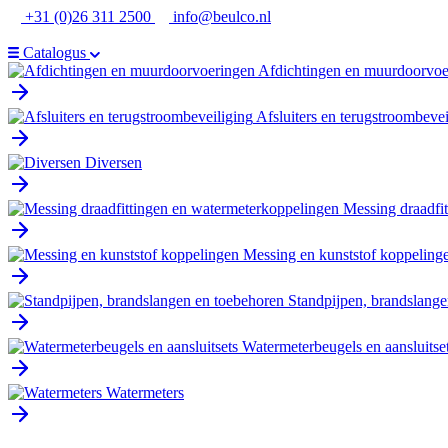
Ga
+31 (0)26 311 2500
info@beulco.nl
naar
de
Catalogus
inhoud
Afdichtingen en muurdoorvoe
Afsluiters en terugstroombevei
Diversen
Messing draadfi
Messing en kunststof koppeling
Standpijpen, brandslange
Watermeterbeugels en aansluitse
Watermeters