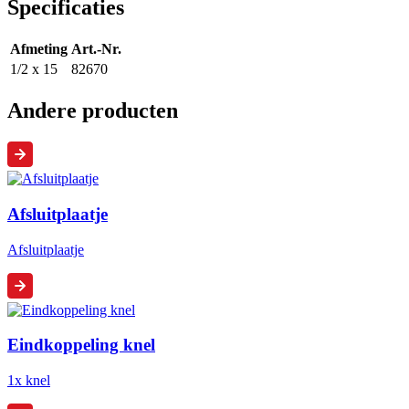
Specificaties
Afmeting
Art.-Nr.
1/2 x 15
82670
Andere producten
Afsluitplaatje
Afsluitplaatje
Eindkoppeling knel
1x knel