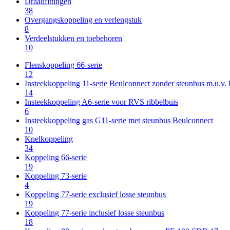
Draadfittingen
38
Overgangskoppeling en verlengstuk
8
Verdeelstukken en toebehoren
10
Flenskoppeling 66-serie
12
Insteekkoppeling 11-serie Beulconnect zonder steunbus m.u.v
14
Insteekkoppeling A6-serie voor RVS ribbelbuis
6
Insteekkoppeling gas G11-serie met steunbus Beulconnect
10
Knelkoppeling
34
Koppeling 66-serie
19
Koppeling 73-serie
4
Koppeling 77-serie exclusief losse steunbus
19
Koppeling 77-serie inclusief losse steunbus
18