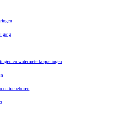
ringen
liging
ttingen en watermeterkoppelingen
en
n en toebehoren
ts