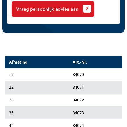
Specificaties
Afmeting
Art.-Nr.
15
84070
22
84071
28
84072
35
84073
42
84074