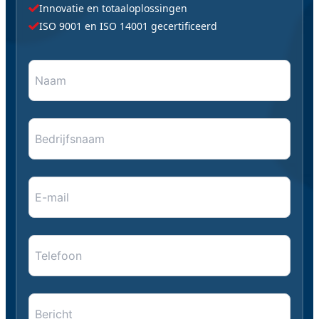
Innovatie en totaaloplossingen
ISO 9001 en ISO 14001 gecertificeerd
Naam
"
*
" geeft vereiste velden aan
*
*
Bedrijfsnaam
E-
mail
*
*
Telefoon
Bericht
*
*