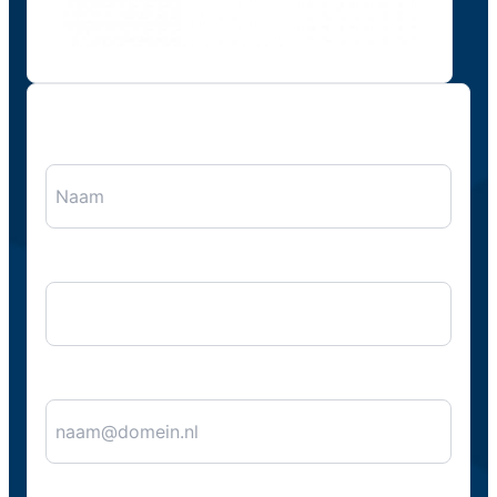
"
*
" geeft vereiste velden aan
Naam
*
Bedrijfsnaam
E-mail
*