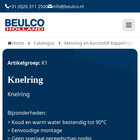
Ga
+31 (0)26 311 2500
info@beulco.nl
naar
de
inhoud
Home
Catalogus
Messing en kunststof koppelingen
Artikelgroep:
K1
Knelring
Knelring
Bijzonderheden:
> Koud en warm water bestendig tot 90°C
> Eenvoudige montage
> Geen speciaal gereedschap nodig